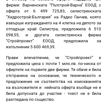
фирми: Варненската “Пътстрой-Варна” ЕООД с
оферта от 6 499 725,83, силистренската
“Хидрострой-България” на Радко Ганчев, която
извърши изграждането на 4 клетка на депото за
отпадъци край Силистра, предложила 6 510
098,55, и другата силистренска фирма
“Стройпроект” ЕООД, предложила за
изпълнение 5 600 469,39.
Прави впечатление, че “Стройпроект” е
предложила цена с почти 1 млн.лв. по-ниска от
офертите на първите две фирми. Тя обаче е била
отстранена на основание, че техническото и
предложение не съответства на изискванията
на възложителя и нейната оферта въобще не е
била допусната до участие - тоест не е била
разгледана по същество.