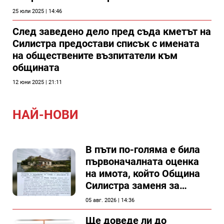
25 юли 2025 | 14:46
След заведено дело пред съда кметът на
Силистра предостави списък с имената
на обществените възпитатели към
общината
12 юни 2025 | 21:11
НАЙ-НОВИ
В пъти по-голяма е била
първоначалната оценка
на имота, който Община
Силистра заменя за
спирка, показват
05 авг. 2026 | 14:36
документи
Ще доведе ли до