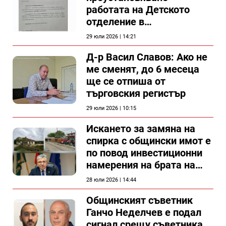
работата на Детското
отделение в
силистренската болница
29 юли 2026 | 14:21
Д-р Васил Славов: Ако не
ме сменят, до 6 месеца
ще се отпиша от
търговския регистър
29 юли 2026 | 10:15
Искането за замяна на
спирка с общински имот е
по повод инвестиционни
намерения на брата на
председателя на
28 юли 2026 | 14:44
Общински съвет Силистра
Общинският съветник
Ганчо Неделчев е подал
сигнал срещу съветника