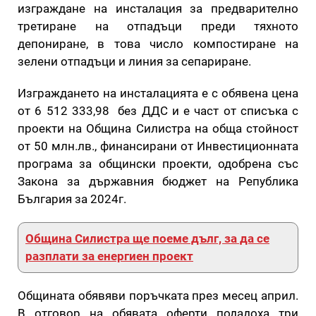
изграждане на инсталация за предварително
третиране на отпадъци преди тяхното
депониране, в това число компостиране на
зелени отпадъци и линия за сепариране.
Изграждането на инсталацията е с обявена цена
от 6 512 333,98 без ДДС и е част от списъка с
проекти на Община Силистра на обща стойност
от 50 млн.лв., финансирани от Инвестиционната
програма за общински проекти, одобрена със
Закона за държавния бюджет на Република
България за 2024г.
Община Силистра ще поеме дълг, за да се
разплати за енергиен проект
Общината обявяви поръчката през месец април.
В отговор на обявата оферти подадоха три