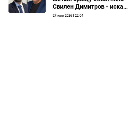
Свилен Димитров - иска
етичната комисия на
27 юли 2026 | 22:04
общинския съвет да го
разгледа