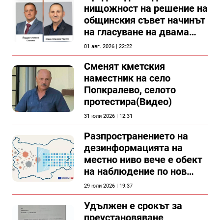
нищожност на решение на
общинския съвет начинът
на гласуване на двама
съветници в Силистра?
01 авг. 2026 | 22:22
Сменят кметския
наместник на село
Попкралево, селото
протестира(Видео)
31 юли 2026 | 12:31
Разпространението на
дезинформацията на
местно ниво вече е обект
на наблюдение по нов
проект
29 юли 2026 | 19:37
Удължен е срокът за
преустановяване