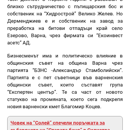
близко сътрудничество с пътищарския бос и
собственик на “Хидрострой” Велико Желев. Но
Дерменджиев е и собственик на завод за
преработка на битови отпадъци край село
Езерово, Варна, чрез фирмата си “Екоинвест
асетс” АД.
Бизнесменът има и политическо влияние в
общинския съвет на община Варна чрез
партията “БЗНС -Александър Стамболийски”.
Партията е с пет съветници във варненския
общински съвет, които съставят група
“Експертен център”. Те са част от новото
статукво на промяната, което сега подкрепя
новия варненски кмет Благомир Коцев.
Човек на “Солей” спечели поръчката за
събарянето на “Старата баня” в Силистра