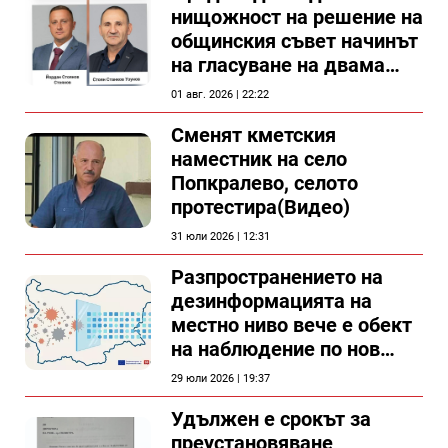
нищожност на решение на
общинския съвет начинът
на гласуване на двама
съветници в Силистра?
01 авг. 2026 | 22:22
Сменят кметския
наместник на село
Попкралево, селото
протестира(Видео)
31 юли 2026 | 12:31
Разпространението на
дезинформацията на
местно ниво вече е обект
на наблюдение по нов
проект
29 юли 2026 | 19:37
Удължен е срокът за
преустановяване