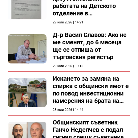
работата на Детското
отделение в
силистренската болница
29 юли 2026 | 14:21
Д-р Васил Славов: Ако не
ме сменят, до 6 месеца
ще се отпиша от
търговския регистър
29 юли 2026 | 10:15
Искането за замяна на
спирка с общински имот е
по повод инвестиционни
намерения на брата на
председателя на
28 юли 2026 | 14:44
Общински съвет Силистра
Общинският съветник
Ганчо Неделчев е подал
сигнал срещу съветника