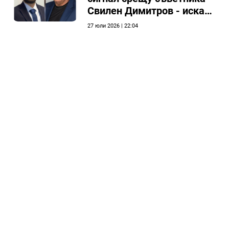
Свилен Димитров - иска
етичната комисия на
27 юли 2026 | 22:04
общинския съвет да го
разгледа