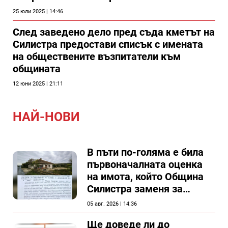
25 юли 2025 | 14:46
След заведено дело пред съда кметът на
Силистра предостави списък с имената
на обществените възпитатели към
общината
12 юни 2025 | 21:11
НАЙ-НОВИ
В пъти по-голяма е била
първоначалната оценка
на имота, който Община
Силистра заменя за
спирка, показват
05 авг. 2026 | 14:36
документи
Ще доведе ли до