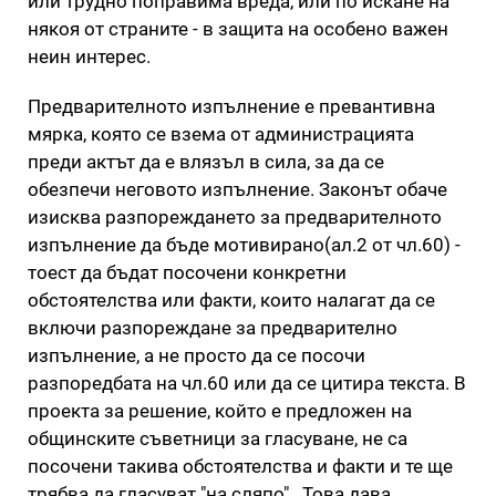
или трудно поправима вреда, или по искане на
някоя от страните - в защита на особено важен
неин интерес.
Предварителното изпълнение е превантивна
мярка, която се взема от администрацията
преди актът да е влязъл в сила, за да се
обезпечи неговото изпълнение. Законът обаче
изисква разпореждането за предварителното
изпълнение да бъде мотивирано(ал.2 от чл.60) -
тоест да бъдат посочени конкретни
обстоятелства или факти, които налагат да се
включи разпореждане за предварително
изпълнение, а не просто да се посочи
разпоредбата на чл.60 или да се цитира текста. В
проекта за решение, който е предложен на
общинските съветници за гласуване, не са
посочени такива обстоятелства и факти и те ще
трябва да гласуват "на сляпо". Това дава