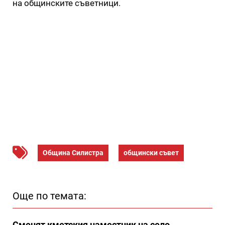
на общинските съветници.
Община Силистра
общински съвет
Още по темата:
Сменят кметския наместник на село