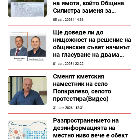
на имота, който Община
Силистра заменя за
спирка, показват
05 авг. 2026 | 14:36
документи
Ще доведе ли до
нищожност на решение на
общинския съвет начинът
на гласуване на двама
съветници в Силистра?
01 авг. 2026 | 22:22
Сменят кметския
наместник на село
Попкралево, селото
протестира(Видео)
31 юли 2026 | 12:31
Разпространението на
дезинформацията на
местно ниво вече е обект