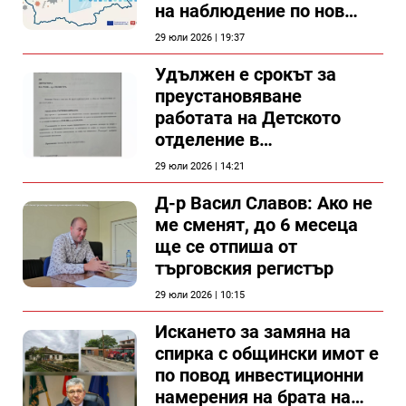
на наблюдение по нов
проект
29 юли 2026 | 19:37
Удължен е срокът за
преустановяване
работата на Детското
отделение в
силистренската болница
29 юли 2026 | 14:21
Д-р Васил Славов: Ако не
ме сменят, до 6 месеца
ще се отпиша от
търговския регистър
29 юли 2026 | 10:15
Искането за замяна на
спирка с общински имот е
по повод инвестиционни
намерения на брата на