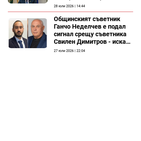
председателя на
28 юли 2026 | 14:44
Общински съвет Силистра
Общинският съветник
Ганчо Неделчев е подал
сигнал срещу съветника
Свилен Димитров - иска
етичната комисия на
27 юли 2026 | 22:04
общинския съвет да го
разгледа