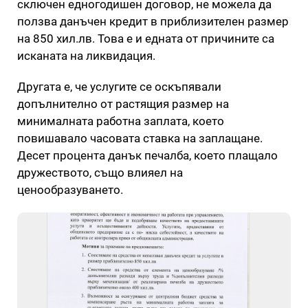
сключен едногодишен договор, не можела да
ползва данъчен кредит в приблизителен размер
на 850 хил.лв. Това е и едната от причините са
исканата на ликвидация.
Другата е, че услугите се оскъпявали
допълнително от растящия размер на
минималната работна заплата, което
повишавало часовата ставка на заплащане.
Десет процента данък печалба, което плащало
дружеството, също влияел на
ценообразуването.