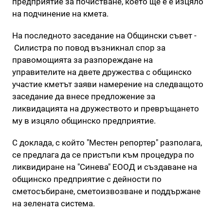
предприятие за почистване, което ще е е изцяло
на подчинение на кмета.
На последното заседание на Общински съвет -
Силистра по повод възникнал спор за
правомощията за разпореждане на
управителите на двете дружества с общинско
участие кметът заяви намерение на следващото
заседание да внесе предложение за
ликвидацията на дружеството и превръщането
му в изцяло общинско предприятие.
С доклада, с който "Местен репортер" разполага,
се предлага да се пристъпи към процедура по
ликвидиране на "Синева" ЕООД и създаване на
общинско предприятие с дейности по
сметосъбиране, сметоизвозване и поддържане
на зелената система.