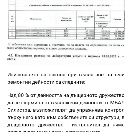
Изискването на закона при възлагане на тези
ремонтни дейности са следните:
Над 80 % от дейността на дъщерното дружество
да се формира от възложени дейности от МБАЛ
Силистра, възложителят да упражнява контрол
върху него като към собствените си структури, в
дъщерното дружество - изпълнител да няма
пряко участие на частен капитал в него.