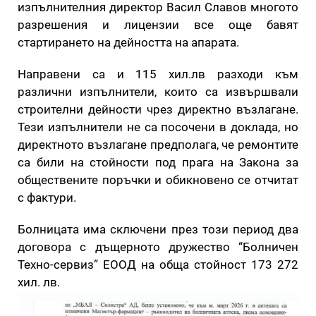
изпълнителния директор Васил Славов многото
разрешения и лицензии все още бавят
стартирането на дейността на апарата.
Направени са и 115 хил.лв разходи към
различни изпълнители, които са извършвали
строителни дейности чрез директно възлагане.
Тези изпълнители не са посочени в доклада, но
директното възлагане предполага, че ремонтите
са били на стойности под прага на Закона за
обществените поръчки и обикновено се отчитат
с фактури.
Болницата има сключени през този период два
договора с дъщерното дружество “Болничен
Техно-сервиз” ЕООД на обща стойност 173 272
хил. лв.