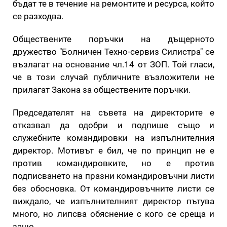
бъдат те в течение на ремонтите и ресурса, който
се разходва.
Обществените поръчки на дъщерното
дружество "Болничен Техно-сервиз Силистра" се
възлагат на основание чл.14 от ЗОП. Той гласи,
че в този случай публичните възложители не
прилагат Закона за обществените поръчки.
Председателят на съвета на директорите е
отказвал да одобри и подпише също и
служебните командировки на изпълнителния
директор. Мотивът е бил, че по принцип не е
против командировките, но е против
подписването на празни командировъчни листи
без обосновка. От командировъчните листи се
виждало, че изпълнителният директор пътува
много, но липсва обяснение с кого се среща и
защо.