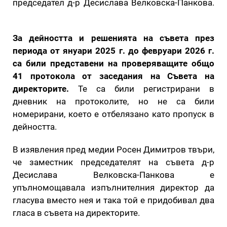
председател д-р Десислава Велковска-Панкова.
За дейността и решенията на съвета през
периода от януари 2025 г. до февруари 2026 г.
са били представени на проверяващите общо
41 протокола от заседания на Съвета на
директорите.
Те са били регистрирани в
дневник на протоколите, но не са били
номерирани, което е отбелязано като пропуск в
дейността.
В изявления пред медии Росен Димитров твъри,
че заместник председателят на съвета д-р
Десислава Велковска-Панкова е
упълномощавала изпълнителния директор да
гласува вместо нея и така той е придобивал два
гласа в съвета на директорите.