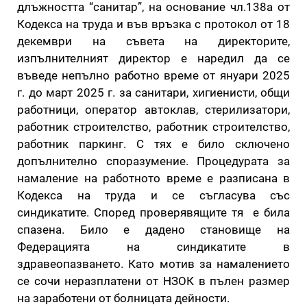
длъжността “санитар”, на основание чл.138а от
Кодекса на труда и във връзка с протокол от 18
декември на съвета на директорите,
изпълнителният директор е наредил да се
въведе непълно работно време от януари 2025
г. до март 2025 г. за санитари, хигиенисти, общи
работници, оператор автоклав, стерилизатори,
работник строителство, работник строителство,
работник паркинг. С тях е било сключено
допълнително споразумение. Процедурата за
намаление на работното време е разписана в
Кодекса на труда и се съгласува със
синдикатите. Според проверявящите тя е била
спазена. Било е дадено становище на
Федерацията на синдикатите в
здравеопазването. Като мотив за намалението
се сочи неразплатени от НЗОК в пълен размер
на заработени от болницата дейности.