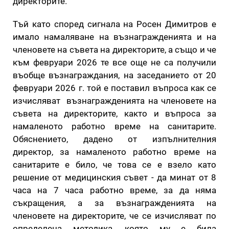
директорите.
Тъй като според сигнала на Росен Димитров е
имало намаляване на възнагражденията и на
членовете на съвета на директорите, а също и че
към февруари 2026 те все още не са получили
въобще възнаграждания, на заседанието от 20
февруари 2026 г. той е поставил въпроса как се
изчисляват възнагражденията на членовете на
съвета на директорите, както и въпроса за
намаленото работно време на санитарите.
Обяснението, дадено от изпълнителния
директор, за намаленото работно време на
санитарите е било, че това се е взело като
решение от медицинския съвет - да минат от 8
часа на 7 часа работно време, за да няма
съкращения, а за възнагражденията на
членовете на директорите, че се изчисляват по
определена методика, която му е била