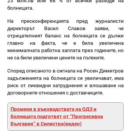
23 млн.лв или 68 % от всички разходи на
болницата.
На пресконференцията пред журналисти
директорът Васил Славов заяви, че
отрицателният баланс на болницата се дължи
главно на факта, че е била увеличена
минималната работна заплата през годините, но
не са били увеличени цените на пътеките.
Според описаното в сигнала на Росен Димитров
задълженията на болницата се увеличават, има
риск от ликвидни затруднения и влошаване на
договорните отношения с доставчиците.
Промени в ръководствата на ОДЗ и
болницата подготвят от “Прогресивна
България” в Силистра(видео)