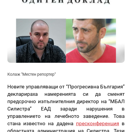
Колаж "Местен репортер"
Новите управляващи от “Прогресивна България”
декларираха намеренията си да сменят
предсрочно изпълнителния директор на “МБАЛ
Силистра” ЕАД заради нарушения в
управлението на лечебното заведение. Това
стана известно на дадена
пресконференция
в
областната администрация на Силистра. Тези