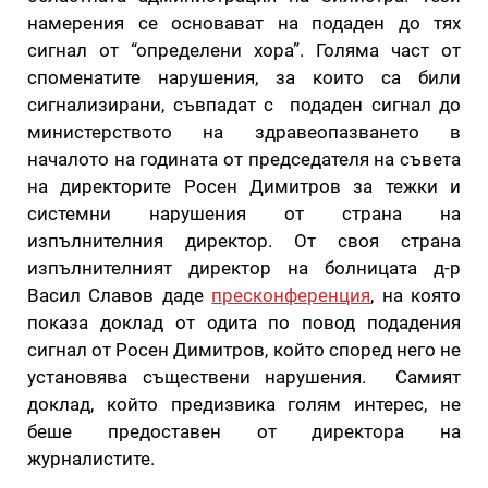
намерения се основават на подаден до тях
сигнал от “определени хора”. Голяма част от
споменатите нарушения, за които са били
сигнализирани, съвпадат с подаден сигнал до
министерството на здравеопазването в
началото на годината от председателя на съвета
на директорите Росен Димитров за тежки и
системни нарушения от страна на
изпълнителния директор. От своя страна
изпълнителният директор на болницата д-р
Васил Славов даде
пресконференция
, на която
показа доклад от одита по повод подадения
сигнал от Росен Димитров, който според него не
установява съществени нарушения. Самият
доклад, който предизвика голям интерес, не
беше предоставен от директора на
журналистите.