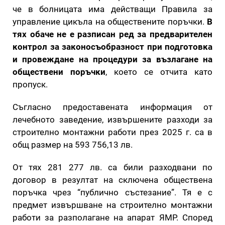
че в болницата има действащи Правила за
управление цикъла на обществените поръчки.
В
тях обаче не е разписан ред за предварителен
контрол за законосъобразност при подготовка
и провеждане на процедури за възлагане на
обществени поръчки
, което се отчита като
пропуск.
Съгласно предоставената информация от
лечебното заведение, извършените разходи за
строително монтажни работи през 2025 г. са в
общ размер на 593 756,13 лв.
От тях 281 277 лв. са били разходвани по
договор в резултат на сключена обществена
поръчка чрез “публично състезание”. Тя е с
предмет извършване на строително монтажни
работи за разполагане на апарат ЯМР. Според