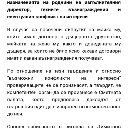
назначенията на роднини на изпълнителния
директор, техните възнаграждения и
евентуалин конфликт на интереси
В случая са посочени съпругът на майка му,
който имал договор с дъщерното дружество,
майката на жена му, както и доведената му
дъщеря, за които не било ясно какави договори
имат и какви възнаграждения получават.
По отношение на тези твърдения и относно
“възможни конфликти на интереси”
проверяващите не се произнасят, а твърдят, че
компетентен орган да се произнесе е Сметната
палата, което предполага докладът от
вътрешния одит да е изпратен по компетентност
до нея.
Според записаното в сигнала на Димитров