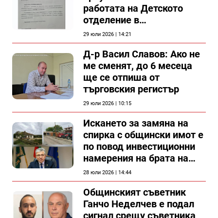
работата на Детското
отделение в
силистренската болница
29 юли 2026 | 14:21
Д-р Васил Славов: Ако не
ме сменят, до 6 месеца
ще се отпиша от
търговския регистър
29 юли 2026 | 10:15
Искането за замяна на
спирка с общински имот е
по повод инвестиционни
намерения на брата на
председателя на
28 юли 2026 | 14:44
Общински съвет Силистра
Общинският съветник
Ганчо Неделчев е подал
сигнал срещу съветника