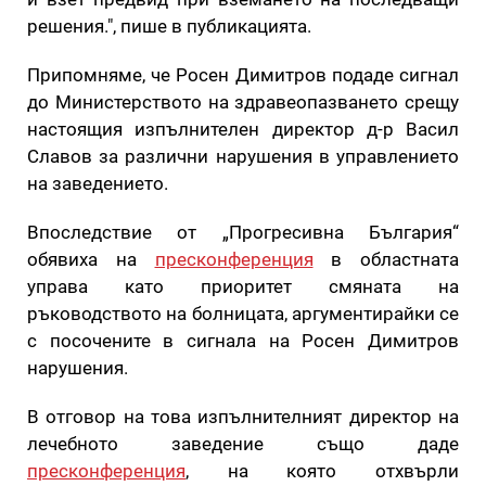
решения.", пише в публикацията.
Припомняме, че Росен Димитров подаде сигнал
до Министерството на здравеопазването срещу
настоящия изпълнителен директор д-р Васил
Славов за различни нарушения в управлението
на заведението.
Впоследствие от „Прогресивна България“
обявиха на
пресконференция
в областната
управа като приоритет смяната на
ръководството на болницата, аргументирайки се
с посочените в сигнала на Росен Димитров
нарушения.
В отговор на това изпълнителният директор на
лечебното заведение също даде
пресконференция
, на която отхвърли