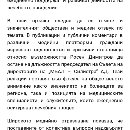
ежедневно поддържат и развиват дейността на
лечебното заведение.
В тази връзка следва да се отчете и
значителният обществен и медиен отзвук по
темата. В публикации и публични коментари в
различни медийни платформи граждани
изразяват недоволство и критични становища
относно възможността Росен Димитров да
остане на длъжността председател на Съвета на
директорите на „МБАЛ – Силистра“ АД. Тези
реакции поставят във фокуса на общественото
внимание както значението на болницата за
региона, така и позицията на медицинските
специалисти и служителите, които ежедневно
осигуряват лечебния процес.
Широкото медийно отразяване показва, че
поставените от колектива въпроси надхвърлят