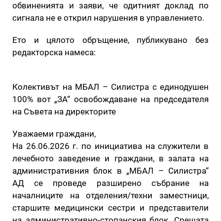
обвиненията и заяви, че одитният доклад по
сигнала не е открил нарушения в управлението.
Ето и цялото обръщение, публикувано без
редакторска намеса:
Колективът на МБАЛ – Силистра с единодушен
100% вот „ЗА“ освобождаване на председателя
на Съвета на директорите
Уважаеми граждани,
На 26.06.2026 г. по инициатива на служители в
лечебното заведение и граждани, в залата на
административния блок в „МБАЛ – Силистра“
АД се проведе разширено събрание на
началниците на отделения/техни заместници,
старшите медицински сестри и представители
на административно-стопанския блок. Срещата