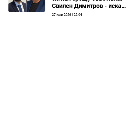
Свилен Димитров - иска
етичната комисия на
27 юли 2026 | 22:04
общинския съвет да го
разгледа