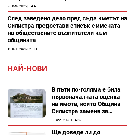
25 юли 2025 | 14:46
След заведено дело пред съда кметът на
Силистра предостави списък с имената
на обществените възпитатели към
общината
12 юни 2025 | 21:11
НАЙ-НОВИ
В пъти по-голяма е била
първоначалната оценка
на имота, който Община
Силистра заменя за
спирка, показват
05 авг. 2026 | 14:36
документи
Ще доведе ли до