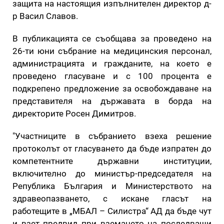
защита на настоящия изпълнителен директор д-
р Васил Славов.
В публикацията се съобщава за проведено на
26-ти юни събрание на медицинския персонал,
администрацията и гражданите, на което е
проведено гласуване и с 100 процента е
подкрепено предложение за освобождаване на
представителя на държавата в борда на
директорите Росен Димитров.
"Участниците в събранието взеха решение
протоколът от гласуването да бъде изпратен до
компетентните държавни институции,
включително до министър-председателя на
Република България и Министерството на
здравеопазването, с искане гласът на
работещите в „МБАЛ – Силистра“ АД да бъде чут
и взет предвид при вземането на последващи