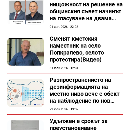
нищожност на решение на
общинския съвет начинът
на гласуване на двама
съветници в Силистра?
01 авг. 2026 | 22:22
Сменят кметския
наместник на село
Попкралево, селото
протестира(Видео)
31 юли 2026 | 12:31
Разпространението на
дезинформацията на
местно ниво вече е обект
на наблюдение по нов
проект
29 юли 2026 | 19:37
Удължен е срокът за
преустановяване