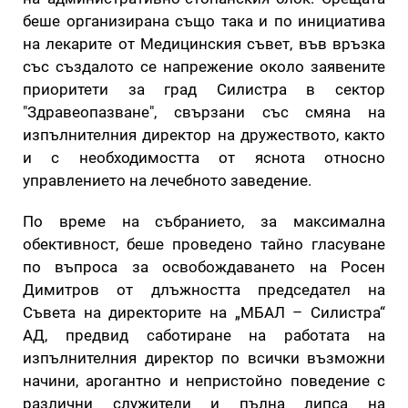
беше организирана също така и по инициатива
на лекарите от Медицинския съвет, във връзка
със създалото се напрежение около заявените
приоритети за град Силистра в сектор
"Здравеопазване", свързани със смяна на
изпълнителния директор на дружеството, както
и с необходимостта от яснота относно
управлението на лечебното заведение.
По време на събранието, за максимална
обективност, беше проведено тайно гласуване
по въпроса за освобождаването на Росен
Димитров от длъжността председател на
Съвета на директорите на „МБАЛ – Силистра“
АД, предвид саботиране на работата на
изпълнителния директор по всички възможни
начини, арогантно и непристойно поведение с
различни служители и пълна липса на