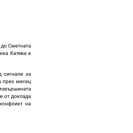
 до Сметната
нка Катева е
д сигнали за
а през месец
 извършената
е от доклада
 конфликт на