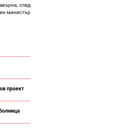
завърна, след
бен министър
ов проект
 болница