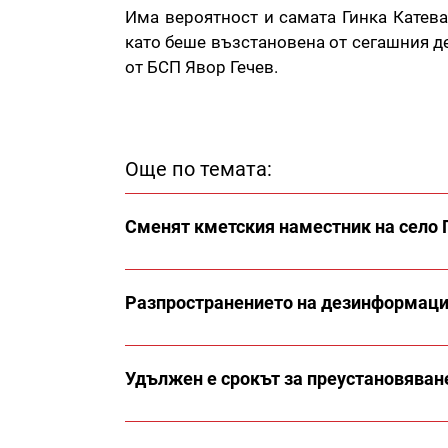
Има вероятност и самата Гинка Катева 
като беше възстановена от сегашния д
от БСП Явор Гечев.
Още по темата:
Сменят кметския наместник на село 
Разпространението на дезинформация
Удължен е срокът за преустановяване