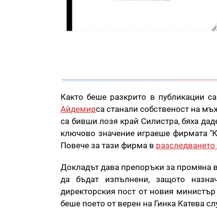
Както беше разкрито в публикации сай
Айдемир
са станали собственост на мъж
са бивши лозя край Силистра, бяха даде
ключово значение играеше фирмата "К
Повече за тази фирма в
разследването 
Докладът дава препоръки за промяна в
да бъдат изпълнени, защото назна
директорския пост от новия министър
беше поето от верен на Гинка Катева с