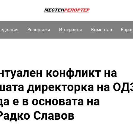
ледвания
Репортажи
Интервюта
Коментар
Евро
нтуален конфликт на
шата директорка на ОД
а е в основата на
Радко Славов