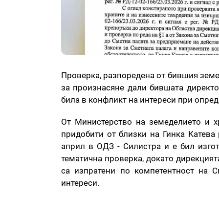
Проверка, разпоредена от бившия земе
за произнасяне дали бившата директо
била в конфликт на интереси при опре
От Министерство на земеделието и х
придобити от близки на Гинка Катева
април в ОДЗ - Силистра и е бил изго
тематична проверка, докато дирекцият
са изпратени по компетентност на С
интереси.