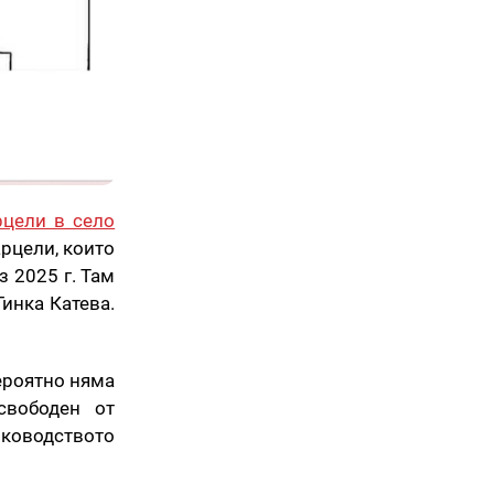
цели в село
арцели, които
з 2025 г. Там
инка Катева.
ероятно няма
свободен от
ъководството