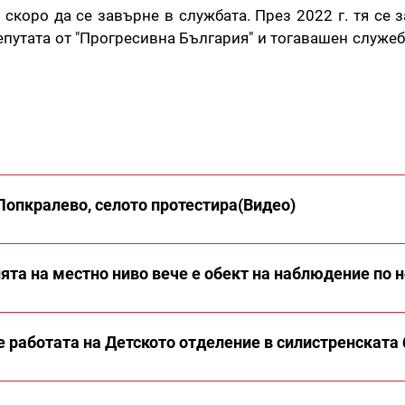
скоро да се завърне в службата. През 2022 г. тя се 
епутата от "Прогресивна България" и тогавашен служе
Попкралево, селото протестира(Видео)
та на местно ниво вече е обект на наблюдение по н
 работата на Детското отделение в силистренската