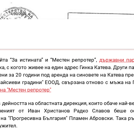
та “За истината” и “Местен репротер”,
държавни пар
а, с когото живее на един адрес Гинка Катева. Други п
ни за 20 години под аренда на синовете на Катева пре
айсиеви градини" ЕООД, свързана отново с мъжа на Г
на "Местен репротер"
 дейността на областната дирекция, които обаче най-в
ченият от Иван Христанов Радко Славов беше о
 на "Прогресивна България" Пламен Абровски. Така р
лужител.