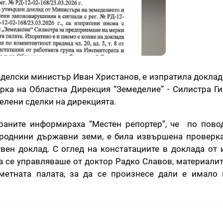
делски министър Иван Христанов, е изпратила доклад
рка на Областна Дирекция “Земеделие” - Силистра Ги
делени сделки на дирекцията.
раните информираха “Местен репортер”, че по пово
 роднини държавни земи, е била извършена проверк
твен доклад. С оглед на констатациите в доклада от
а се управляваше от доктор Радко Славов, материалит
метната палата, за да се произнесе дали е имало