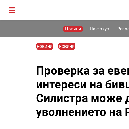
Новини
На фокус
Разс
новини
|
новини
Проверка за еве
интереси на бив
Силистра може д
уволнението на 