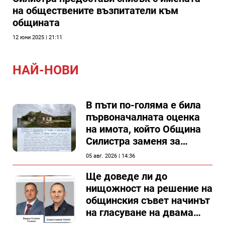
на обществените възпитатели към
общината
12 юни 2025 | 21:11
НАЙ-НОВИ
В пъти по-голяма е била
първоначалната оценка
на имота, който Община
Силистра заменя за
спирка, показват
05 авг. 2026 | 14:36
документи
Ще доведе ли до
нищожност на решение на
общинския съвет начинът
на гласуване на двама
съветници в Силистра?