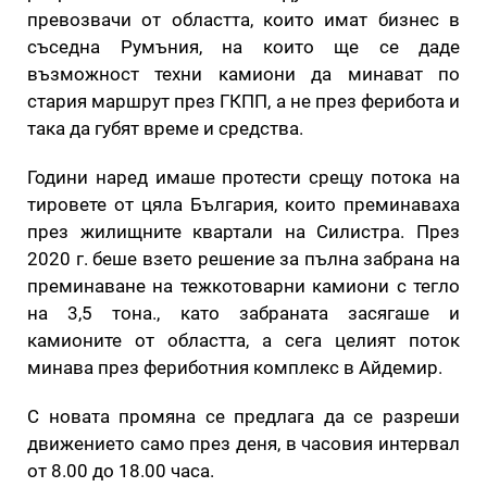
превозвачи от областта, които имат бизнес в
съседна Румъния, на които ще се даде
възможност техни камиони да минават по
стария маршрут през ГКПП, а не през ферибота и
така да губят време и средства.
Години наред имаше протести срещу потока на
тировете от цяла България, които преминаваха
през жилищните квартали на Силистра. През
2020 г. беше взето решение за пълна забрана на
преминаване на тежкотоварни камиони с тегло
на 3,5 тона., като забраната засягаше и
камионите от областта, а сега целият поток
минава през фериботния комплекс в Айдемир.
С новата промяна се предлага да се разреши
движението само през деня, в часовия интервал
от 8.00 до 18.00 часа.