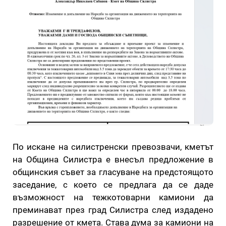
По искане на силистренски превозвачи, кметът
на Община Силистра е внесъл предложение в
общинския съвет за гласуване на предстоящото
заседание, с което се предлага да се даде
възможност на тежкотоварни камиони да
преминават през град Силистра след издадено
разрешение от кмета. Става дума за камиони на