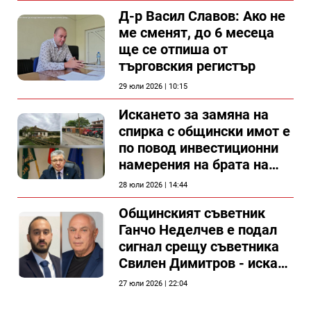
Д-р Васил Славов: Ако не
ме сменят, до 6 месеца
ще се отпиша от
търговския регистър
29 юли 2026 | 10:15
Искането за замяна на
спирка с общински имот е
по повод инвестиционни
намерения на брата на
председателя на
28 юли 2026 | 14:44
Общински съвет Силистра
Общинският съветник
Ганчо Неделчев е подал
сигнал срещу съветника
Свилен Димитров - иска
етичната комисия на
27 юли 2026 | 22:04
общинския съвет да го