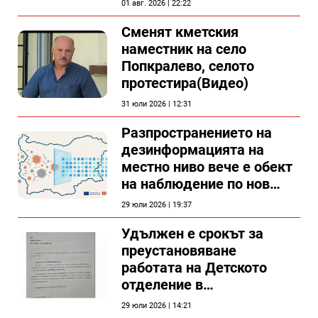
01 авг. 2026 | 22:22
Сменят кметския
наместник на село
Попкралево, селото
протестира(Видео)
31 юли 2026 | 12:31
Разпространението на
дезинформацията на
местно ниво вече е обект
на наблюдение по нов
проект
29 юли 2026 | 19:37
Удължен е срокът за
преустановяване
работата на Детското
отделение в
силистренската болница
29 юли 2026 | 14:21