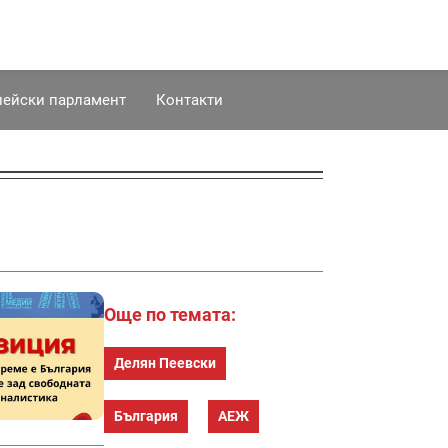
пейски парламент
Контакти
Още по темата:
Делян Пеевски
България
АЕЖ