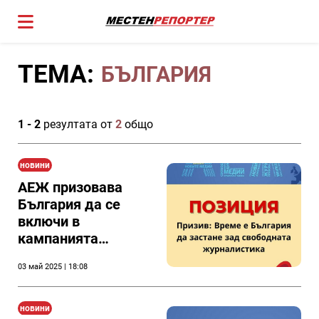
ТЕМА:
БЪЛГАРИЯ
1 - 2
резултата от
2
общо
новини
АЕЖ призовава
България да се
включи в
кампанията
„Журналистите
03 май 2025 | 18:08
имат значение“
новини