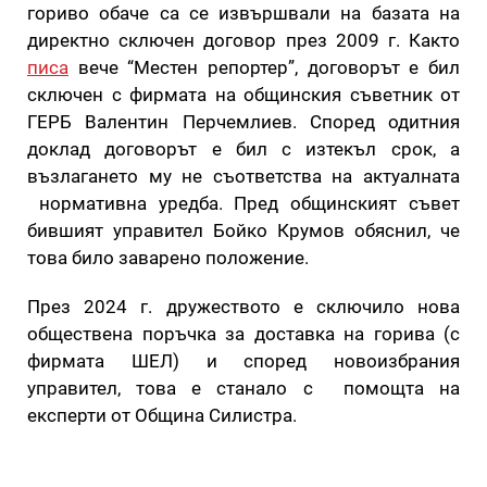
гориво обаче са се извършвали на базата на
директно сключен договор през 2009 г. Както
писа
вече “Местен репортер”, договорът е бил
сключен с фирмата на общинския съветник от
ГЕРБ Валентин Перчемлиев. Според одитния
доклад договорът е бил с изтекъл срок, а
възлагането му не съответства на актуалната
нормативна уредба. Пред общинският съвет
бившият управител Бойко Крумов обяснил, че
това било заварено положение.
През 2024 г. дружеството е сключило нова
обществена поръчка за доставка на горива (с
фирмата ШЕЛ) и според новоизбрания
управител, това е станало с помощта на
експерти от Община Силистра.