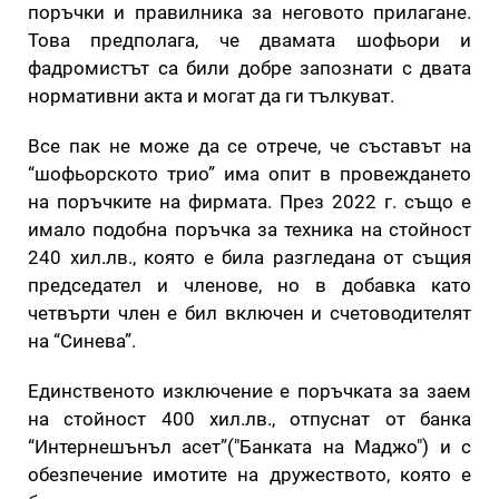
поръчки и правилника за неговото прилагане.
Това предполага, че двамата шофьори и
фадромистът са били добре запознати с двата
нормативни акта и могат да ги тълкуват.
Все пак не може да се отрече, че съставът на
“шофьорското трио” има опит в провеждането
на поръчките на фирмата. През 2022 г. също е
имало подобна поръчка за техника на стойност
240 хил.лв., която е била разгледана от същия
председател и членове, но в добавка като
четвърти член е бил включен и счетоводителят
на “Синева”.
Единственото изключение е поръчката за заем
на стойност 400 хил.лв., отпуснат от банка
“Интернешънъл асет”("Банката на Маджо") и с
обезпечение имотите на дружеството, която е