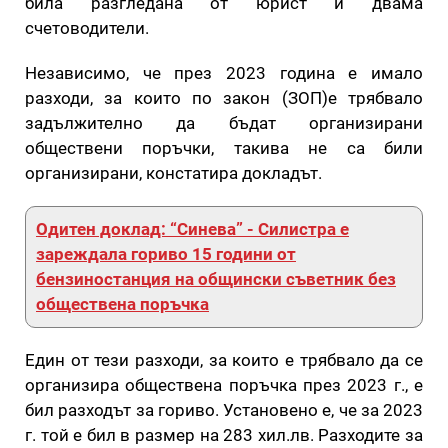
била разгледана от юрист и двама
счетоводители.
Независимо, че през 2023 година е имало
разходи, за които по закон (ЗОП)е трябвало
задължително да бъдат организирани
обществени поръчки, такива не са били
организирани, констатира докладът.
Одитен доклад: “Синева” - Силистра е
зареждала гориво 15 години от
бензиностанция на общински съветник без
обществена поръчка
Един от тези разходи, за които е трябвало да се
организира обществена поръчка през 2023 г., е
бил разходът за гориво. Установено е, че за 2023
г. той е бил в размер на 283 хил.лв. Разходите за