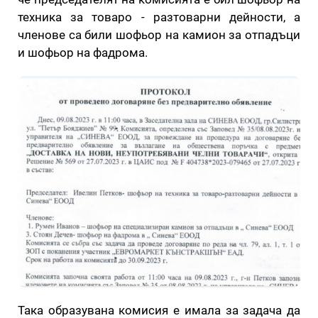
техника за товаро - разтоварни дейности, а
членове са били шофьор на камион за отпадъци
и шофьор на фадрома.
Така образувана комисия е имала за задача да