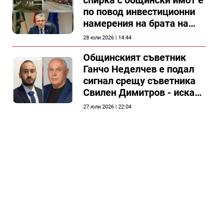
спирка с общински имот е
по повод инвестиционни
намерения на брата на
председателя на
28 юли 2026 | 14:44
Общински съвет Силистра
Общинският съветник
Ганчо Неделчев е подал
сигнал срещу съветника
Свилен Димитров - иска
етичната комисия на
27 юли 2026 | 22:04
общинския съвет да го
разгледа