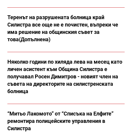
Теренът на разрушената болница край
Силистра все още не е почистен, въпреки че
има решение на общинския съвет за
това(Допълнена)
Няколко години по хиляда лева на месец като
личен асистент към Община Силистра е
получавал Росен Димитров - новият член на
съвета на директорите на силистренската
болница
“Митьо Лакомото” от “Списъка на Елфите”
ремонтира полицейските управления в
Силистра