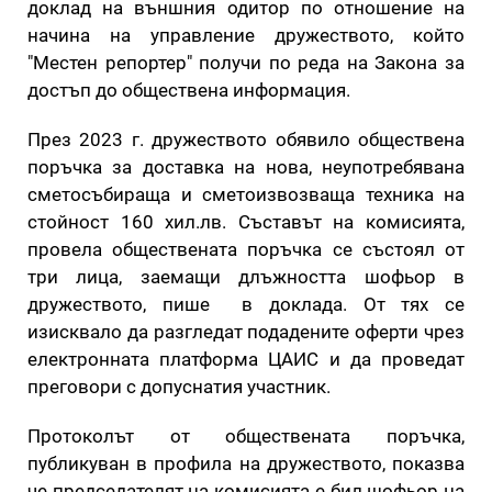
доклад на външния одитор по отношение на
начина на управление дружеството, който
"Местен репортер" получи по реда на Закона за
достъп до обществена информация.
През 2023 г. дружеството обявило обществена
поръчка за доставка на нова, неупотребявана
сметосъбираща и сметоизвозваща техника на
стойност 160 хил.лв. Съставът на комисията,
провела обществената поръчка се състоял от
три лица, заемащи длъжността шофьор в
дружеството, пише в доклада. От тях се
изисквало да разгледат подадените оферти чрез
електронната платформа ЦАИС и да проведат
преговори с допуснатия участник.
Протоколът от обществената поръчка,
публикуван в профила на дружеството, показва
че председателят на комисията е бил шофьор на