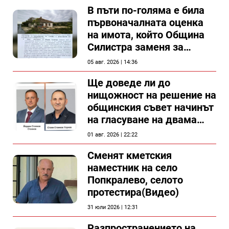
В пъти по-голяма е била
първоначалната оценка
на имота, който Община
Силистра заменя за
спирка, показват
05 авг. 2026 | 14:36
документи
Ще доведе ли до
нищожност на решение на
общинския съвет начинът
на гласуване на двама
съветници в Силистра?
01 авг. 2026 | 22:22
Сменят кметския
наместник на село
Попкралево, селото
протестира(Видео)
31 юли 2026 | 12:31
Разпространението на