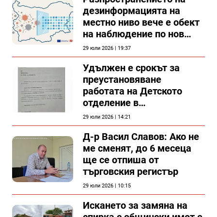
дезинформацията на
местно ниво вече е обект
на наблюдение по нов
проект
29 юли 2026 | 19:37
Удължен е срокът за
преустановяване
работата на Детското
отделение в
силистренската болница
29 юли 2026 | 14:21
Д-р Васил Славов: Ако не
ме сменят, до 6 месеца
ще се отпиша от
търговския регистър
29 юли 2026 | 10:15
Искането за замяна на