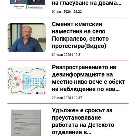
на гласуване на двама
съветници в Силистра?
01 авг. 2026 | 22:22
Сменят кметския
наместник на село
Попкралево, селото
протестира(Видео)
31 юли 2026 | 12:31
Разпространението на
дезинформацията на
местно ниво вече е обект
на наблюдение по нов
проект
29 юли 2026 | 19:37
Удължен е срокът за
преустановяване
работата на Детското
отделение в