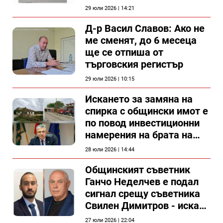
силистренската болница
29 юли 2026 | 14:21
Д-р Васил Славов: Ако не
ме сменят, до 6 месеца
ще се отпиша от
търговския регистър
29 юли 2026 | 10:15
Искането за замяна на
спирка с общински имот е
по повод инвестиционни
намерения на брата на
председателя на
28 юли 2026 | 14:44
Общински съвет Силистра
Общинският съветник
Ганчо Неделчев е подал
сигнал срещу съветника
Свилен Димитров - иска
етичната комисия на
27 юли 2026 | 22:04