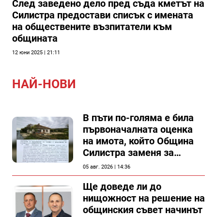
След заведено дело пред съда кметът на
Силистра предостави списък с имената
на обществените възпитатели към
общината
12 юни 2025 | 21:11
НАЙ-НОВИ
В пъти по-голяма е била
първоначалната оценка
на имота, който Община
Силистра заменя за
спирка, показват
05 авг. 2026 | 14:36
документи
Ще доведе ли до
нищожност на решение на
общинския съвет начинът