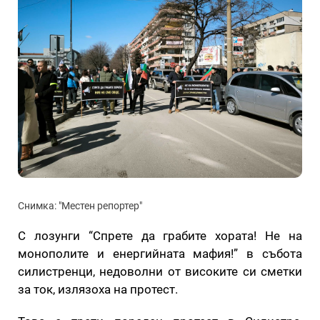
Снимка: "Местен репортер"
С лозунги “Спрете да грабите хората! Не на
монополите и енергийната мафия!” в събота
силистренци, недоволни от високите си сметки
за ток, излязоха на протест.