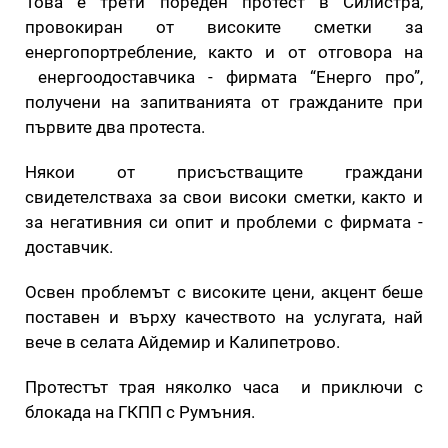
Това е трети пореден протест в Силистра,
провокиран от високите сметки за
енергопортребление, както и от отговора на
енергоодоставчика - фирмата “Енерго про”,
получени на запитванията от гражданите при
първите два протеста.
Някои от присъстващите граждани
свидетелстваха за свои високи сметки, както и
за негативния си опит и проблеми с фирмата -
доставчик.
Освен проблемът с високите цени, акцент беше
поставен и върху качеството на услугата, най
вече в селата Айдемир и Калипетрово.
Протестът трая няколко часа и приключи с
блокада на ГКПП с Румъния.