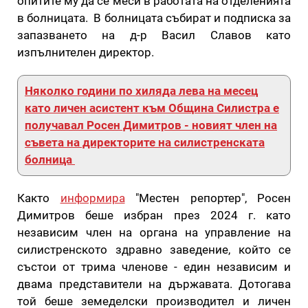
опитите му да се меси в работата на отделенията
в болницата. В болницата събират и подписка за
запазването на д-р Васил Славов като
изпълнителен директор.
Няколко години по хиляда лева на месец
като личен асистент към Община Силистра е
получавал Росен Димитров - новият член на
съвета на директорите на силистренската
болница
Както
информира
"Местен репортер", Росен
Димитров беше избран през 2024 г. като
независим член на органа на управление на
силистренското здравно заведение, който се
състои от трима членове - един независим и
двама представители на държавата. Дотогава
той беше земеделски производител и личен