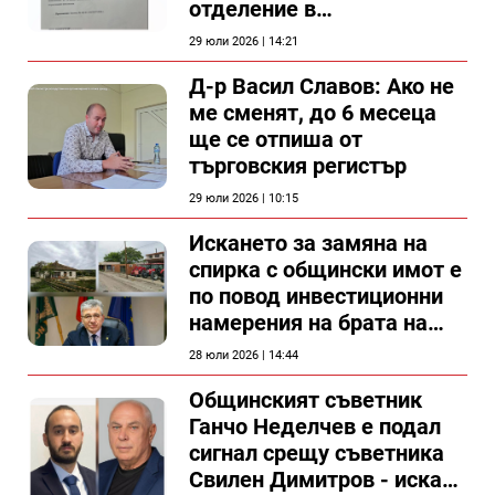
отделение в
силистренската болница
29 юли 2026 | 14:21
Д-р Васил Славов: Ако не
ме сменят, до 6 месеца
ще се отпиша от
търговския регистър
29 юли 2026 | 10:15
Искането за замяна на
спирка с общински имот е
по повод инвестиционни
намерения на брата на
председателя на
28 юли 2026 | 14:44
Общински съвет Силистра
Общинският съветник
Ганчо Неделчев е подал
сигнал срещу съветника
Свилен Димитров - иска