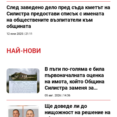
След заведено дело пред съда кметът на
Силистра предостави списък с имената
на обществените възпитатели към
общината
12 юни 2025 | 21:11
НАЙ-НОВИ
В пъти по-голяма е била
първоначалната оценка
на имота, който Община
Силистра заменя за
спирка, показват
05 авг. 2026 | 14:36
документи
Ще доведе ли до
нищожност на решение на