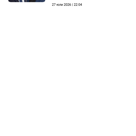
етичната комисия на
27 юли 2026 | 22:04
общинския съвет да го
разгледа