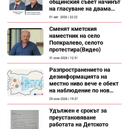
общинския съвет начинът
на гласуване на двама
съветници в Силистра?
01 авг. 2026 | 22:22
Сменят кметския
наместник на село
Попкралево, селото
протестира(Видео)
31 юли 2026 | 12:31
Разпространението на
дезинформацията на
местно ниво вече е обект
на наблюдение по нов
проект
29 юли 2026 | 19:37
Удължен е срокът за
преустановяване
работата на Детското