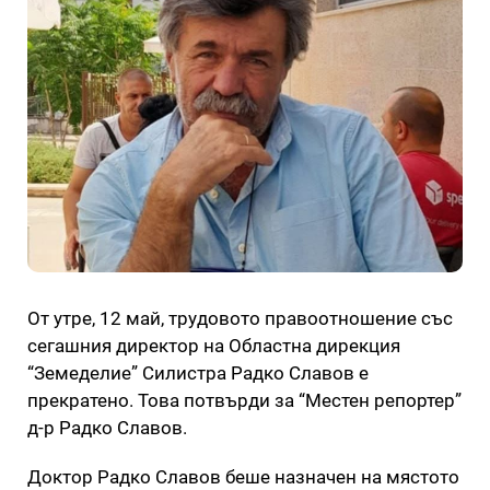
От утре, 12 май, трудовото правоотношение със
сегашния директор на Областна дирекция
“Земеделие” Силистра Радко Славов е
прекратено. Това потвърди за “Местен репортер”
д-р Радко Славов.
Доктор Радко Славов беше назначен на мястото