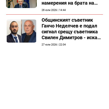
намерения на брата на
председателя на
28 юли 2026 | 14:44
Общински съвет Силистра
Общинският съветник
Ганчо Неделчев е подал
сигнал срещу съветника
Свилен Димитров - иска
етичната комисия на
27 юли 2026 | 22:04
общинския съвет да го
разгледа