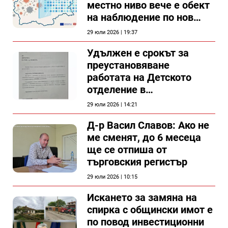
местно ниво вече е обект
на наблюдение по нов
проект
29 юли 2026 | 19:37
Удължен е срокът за
преустановяване
работата на Детското
отделение в
силистренската болница
29 юли 2026 | 14:21
Д-р Васил Славов: Ако не
ме сменят, до 6 месеца
ще се отпиша от
търговския регистър
29 юли 2026 | 10:15
Искането за замяна на
спирка с общински имот е
по повод инвестиционни