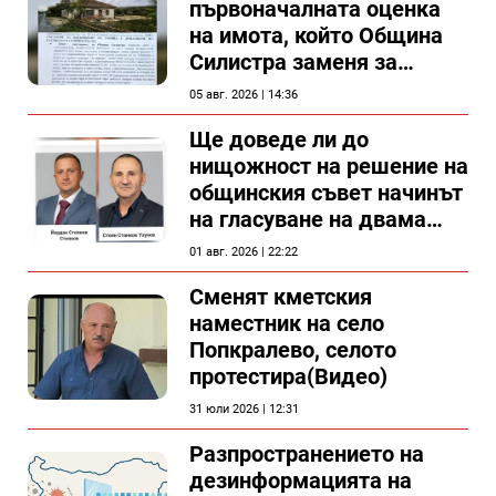
първоначалната оценка
на имота, който Община
Силистра заменя за
спирка, показват
05 авг. 2026 | 14:36
документи
Ще доведе ли до
нищожност на решение на
общинския съвет начинът
на гласуване на двама
съветници в Силистра?
01 авг. 2026 | 22:22
Сменят кметския
наместник на село
Попкралево, селото
протестира(Видео)
31 юли 2026 | 12:31
Разпространението на
дезинформацията на