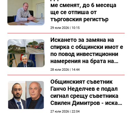
ме сменят, до 6 месеца
ще се отпиша от
търговския регистър
29 юли 2026 | 10:15
Искането за замяна на
спирка с общински имот е
по повод инвестиционни
намерения на брата на
председателя на
28 юли 2026 | 14:44
Общински съвет Силистра
Общинският съветник
Ганчо Неделчев е подал
сигнал срещу съветника
Свилен Димитров - иска
етичната комисия на
27 юли 2026 | 22:04
общинския съвет да го
разгледа