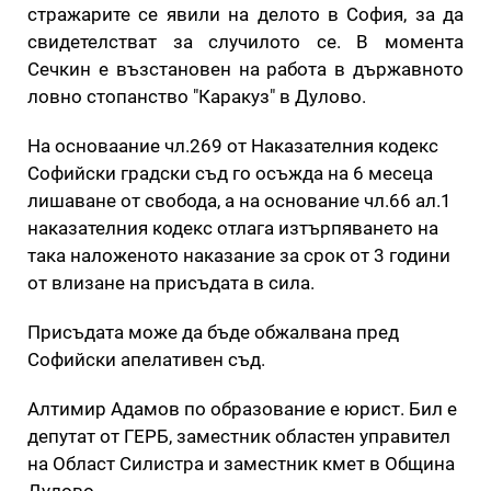
стражарите се явили на делото в София, за да
свидетелстват за случилото се. В момента
Сечкин е възстановен на работа в държавното
ловно стопанство "Каракуз" в Дулово.
На основаание чл.269 от Наказателния кодекс
Софийски градски съд го осъжда на 6 месеца
лишаване от свобода, а на основание чл.66 ал.1
наказателния кодекс отлага изтърпяването на
така наложеното наказание за срок от 3 години
от влизане на присъдата в сила.
Присъдата може да бъде обжалвана пред
Софийски апелативен съд.
Алтимир Адамов по образование е юрист. Бил е
депутат от ГЕРБ, заместник областен управител
на Област Силистра и заместник кмет в Община
Дулово.