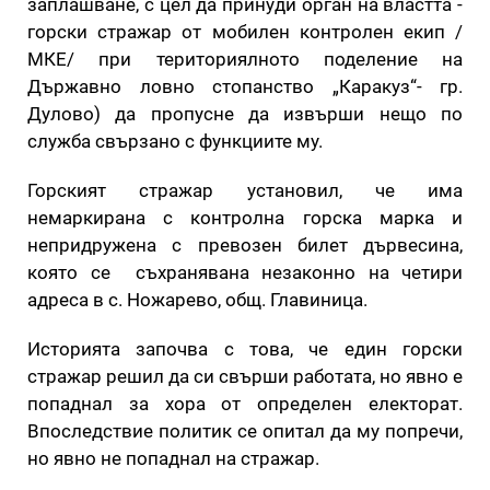
заплашване, с цел да принуди орган на властта -
горски стражар от мобилен контролен екип /
МКЕ/ при териториялното поделение на
Държавно ловно стопанство „Каракуз“- гр.
Дулово) да пропусне да извърши нещо по
служба свързано с функциите му.
Горският стражар установил, че има
немаркирана с контролна горска марка и
непридружена с превозен билет дървесина,
която се съхранявана незаконно на четири
адреса в с. Ножарево, общ. Главиница.
Историята започва с това, че един горски
стражар решил да си свърши работата, но явно е
попаднал за хора от определен електорат.
Впоследствие политик се опитал да му попречи,
но явно не попаднал на стражар.