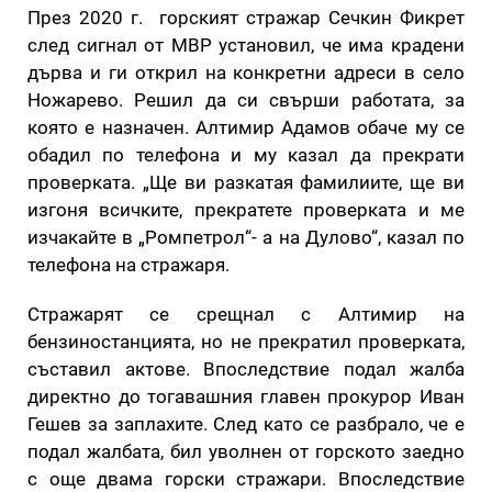
През 2020 г. горският стражар Сечкин Фикрет
след сигнал от МВР установил, че има крадени
дърва и ги открил на конкретни адреси в село
Ножарево. Решил да си свърши работата, за
която е назначен. Алтимир Адамов обаче му се
обадил по телефона и му казал да прекрати
проверката. „Ще ви разкатая фамилиите, ще ви
изгоня всичките, прекратете проверката и ме
изчакайте в „Ромпетрол“- а на Дулово“, казал по
телефона на стражаря.
Стражарят се срещнал с Алтимир на
бензиностанцията, но не прекратил проверката,
съставил актове. Впоследствие подал жалба
директно до тогавашния главен прокурор Иван
Гешев за заплахите. След като се разбрало, че е
подал жалбата, бил уволнен от горското заедно
с още двама горски стражари. Впоследствие