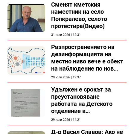
Сменят кметския
наместник на село
Попкралево, селото
протестира(Видео)
31 юли 2026 | 12:31
Разпространението на
дезинформацията на
местно ниво вече е обект
на наблюдение по нов
проект
29 юли 2026 | 19:37
Удължен е срокът за
преустановяване
работата на Детското
отделение в
силистренската болница
29 юли 2026 | 14:21
Д-р Васил Славов: Ако не