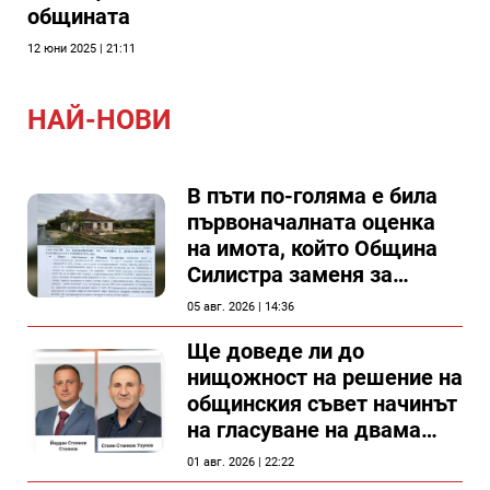
общината
12 юни 2025 | 21:11
НАЙ-НОВИ
В пъти по-голяма е била
първоначалната оценка
на имота, който Община
Силистра заменя за
спирка, показват
05 авг. 2026 | 14:36
документи
Ще доведе ли до
нищожност на решение на
общинския съвет начинът
на гласуване на двама
съветници в Силистра?
01 авг. 2026 | 22:22