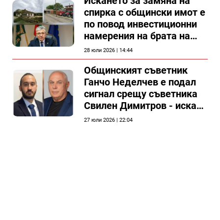
Искането за замяна на
спирка с общински имот е
по повод инвестиционни
намерения на брата на
председателя на
28 юли 2026 | 14:44
Общински съвет Силистра
Общинският съветник
Ганчо Неделчев е подал
сигнал срещу съветника
Свилен Димитров - иска
етичната комисия на
27 юли 2026 | 22:04
общинския съвет да го
разгледа