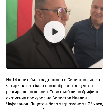
На 14 юни е било задържано в Силистра лице с
четири пакета бяло прахообразно вещество,
реагиращо на кокаин. Това съобщи на брифинг
окръжния прокурор на Силистра Ивелин
Чафаланов. Лицето е било задържано за 72 часа,