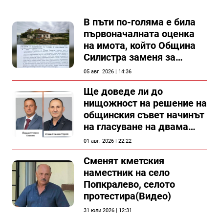
В пъти по-голяма е била
първоначалната оценка
на имота, който Община
Силистра заменя за
спирка, показват
05 авг. 2026 | 14:36
документи
Ще доведе ли до
нищожност на решение на
общинския съвет начинът
на гласуване на двама
съветници в Силистра?
01 авг. 2026 | 22:22
Сменят кметския
наместник на село
Попкралево, селото
протестира(Видео)
31 юли 2026 | 12:31