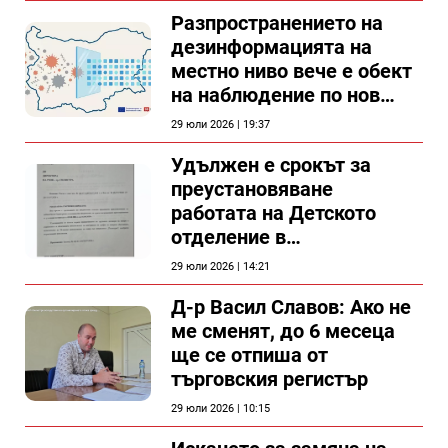
Разпространението на
дезинформацията на
местно ниво вече е обект
на наблюдение по нов
проект
29 юли 2026 | 19:37
Удължен е срокът за
преустановяване
работата на Детското
отделение в
силистренската болница
29 юли 2026 | 14:21
Д-р Васил Славов: Ако не
ме сменят, до 6 месеца
ще се отпиша от
търговския регистър
29 юли 2026 | 10:15