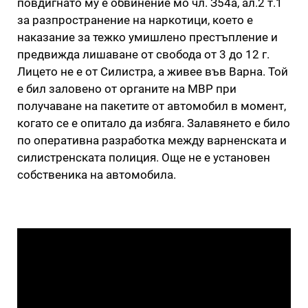
повдигнато му е обвинение мо чл. З54а, ал.2 т.1
за разпространение на наркотици, което е
наказание за тежко умишлено престъпление и
предвижда лишаване от свобода от 3 до 12 г.
Лицето не е от Силистра, а живее във Варна. Той
е бил заловено от органите на МВР при
получаване на пакетите от автомобил в момент,
когато се е опитало да избяга. Залавянето е било
по оперативна разработка между варненската и
силистренската полиция. Още не е установен
собственика на автомобила.