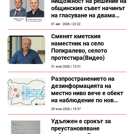
нищожност на решение на
общинския съвет начинът
на гласуване на двама
съветници в Силистра?
01 авг. 2026 | 22:22
Сменят кметския
наместник на село
Попкралево, селото
протестира(Видео)
31 юли 2026 | 12:31
Разпространението на
дезинформацията на
местно ниво вече е обект
на наблюдение по нов
проект
29 юли 2026 | 19:37
Удължен е срокът за
преустановяване