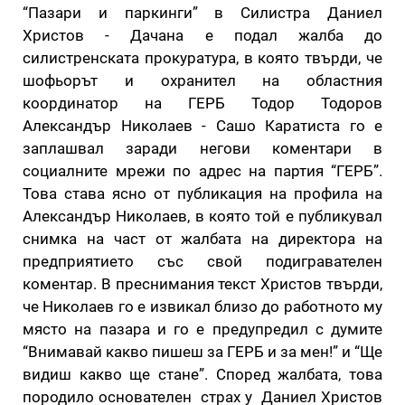
“Пазари и паркинги” в Силистра Даниел
Христов - Дачана е подал жалба до
силистренската прокуратура, в която твърди, че
шофьорът и охранител на областния
координатор на ГЕРБ Тодор Тодоров
Александър Николаев - Сашо Каратиста го е
заплашвал заради негови коментари в
социалните мрежи по адрес на партия “ГЕРБ”.
Това става ясно от публикация на профила на
Александър Николаев, в която той е публикувал
снимка на част от жалбата на директора на
предприятието със свой подигравателен
коментар. В преснимания текст Христов твърди,
че Николаев го е извикал близо до работното му
място на пазара и го е предупредил с думите
“Внимавай какво пишеш за ГЕРБ и за мен!” и “Ще
видиш какво ще стане”. Според жалбата, това
породило основателен страх у Даниел Христов