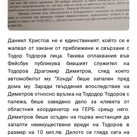
Даниел Христов не е единственият, който се е
жалвал от закани от приближени и свързани с
Тодор Тодоров лица. Такива оплаквания във
Фейсбук публикува бившият служител на
Тодоров Драгомир Димитров, след което
автомобилът му “Хонда” беше запален пред
дома му. Заради твърдения впоследствие на
Димитров относно връзка на Тододор Тодоров с
палежа, беше заведено дело за клевета от
областния координатор на ГЕРБ срещу него.
Димитров беше осъден на първа инстанция да
запалти неимуществени вреди на Тодоров в
размер на 10 хил.лв. Делото се гледа сега на