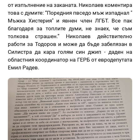
от изпълнение на заканата. Николаев коментира
това с думите: “Поредния пвседо мъж изпаднал "
Мъжка Хистерия" и явнен член ЛГБТ. Все пак
благодаря за топлите думи, не знаех, че съм
толкова страшен.” Николаев действително
работи за Тодоров и може да бъде забелязан в
Силистра да кара голям син джип - даден на
областния координатор на ГЕРБ от евродепутата
Емил Радев.