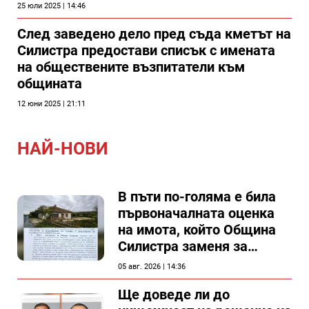
25 юли 2025 | 14:46
След заведено дело пред съда кметът на
Силистра предостави списък с имената
на обществените възпитатели към
общината
12 юни 2025 | 21:11
НАЙ-НОВИ
В пъти по-голяма е била
първоначалната оценка
на имота, който Община
Силистра заменя за
спирка, показват
05 авг. 2026 | 14:36
документи
Ще доведе ли до