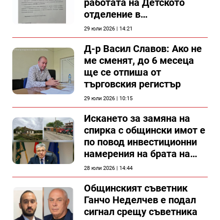
работата на Детското
отделение в
силистренската болница
29 юли 2026 | 14:21
Д-р Васил Славов: Ако не
ме сменят, до 6 месеца
ще се отпиша от
търговския регистър
29 юли 2026 | 10:15
Искането за замяна на
спирка с общински имот е
по повод инвестиционни
намерения на брата на
председателя на
28 юли 2026 | 14:44
Общински съвет Силистра
Общинският съветник
Ганчо Неделчев е подал
сигнал срещу съветника