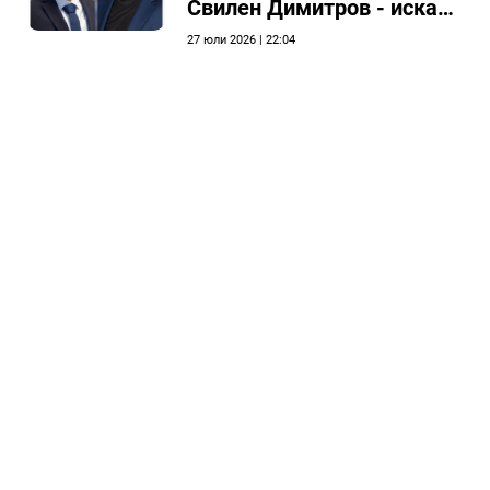
Свилен Димитров - иска
етичната комисия на
27 юли 2026 | 22:04
общинския съвет да го
разгледа