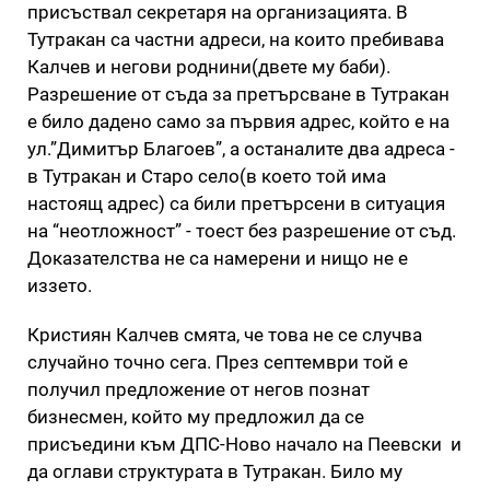
присъствал секретаря на организацията. В
Тутракан са частни адреси, на които пребивава
Калчев и негови роднини(двете му баби).
Разрешение от съда за претърсване в Тутракан
е било дадено само за първия адрес, който е на
ул.”Димитър Благоев”, а останалите два адреса -
в Тутракан и Старо село(в което той има
настоящ адрес) са били претърсени в ситуация
на “неотложност” - тоест без разрешение от съд.
Доказателства не са намерени и нищо не е
иззето.
Кристиян Калчев смята, че това не се случва
случайно точно сега. През септември той е
получил предложение от негов познат
бизнесмен, който му предложил да се
присъедини към ДПС-Ново начало на Пеевски и
да оглави структурата в Тутракан. Било му