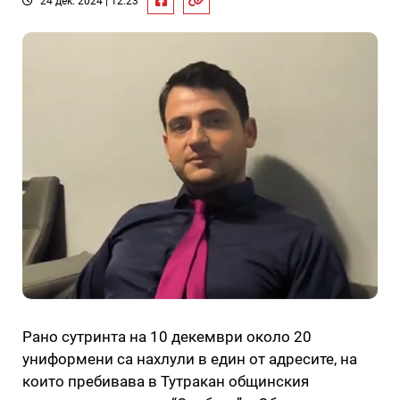
24 дек. 2024 | 12:23
Рано сутринта на 10 декември около 20
униформени са нахлули в един от адресите, на
които пребивава в Тутракан общинския