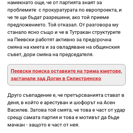
намекнато още, че от партията знаят за
проблемите с прокуратурата по европроекта, и
че те ще бъдат разрешени, ако той приеме
предложението. Той отказал. От разговора му
станало ясно също и че в Тутракан структурите
на Пеевски работят активно за предсрочна
смяна на кмета и за овладяване на общинския
съвет, дори смяна на председателя.
Пеевски поиска оставките на трима кметове,
застанали зад Доган в Силистренско
Друго съвпадение е, че претърсванията стават в
деня, в който е арестуван и шофорът на Асен
Василев. Затова той смята, че това е част от удар
срещу самата партия и това е мотивът да бъде
мачкан - защото е част от нея.