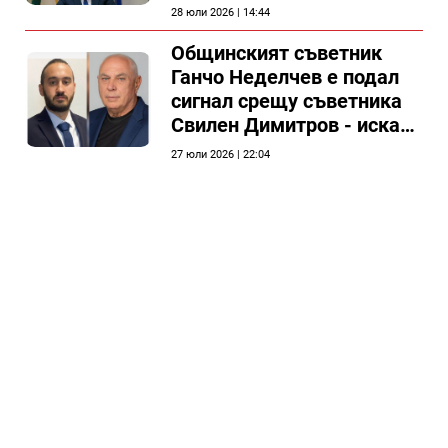
председателя на
28 юли 2026 | 14:44
Общински съвет Силистра
Общинският съветник
Ганчо Неделчев е подал
сигнал срещу съветника
Свилен Димитров - иска
етичната комисия на
27 юли 2026 | 22:04
общинския съвет да го
разгледа