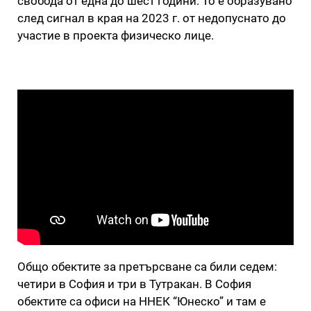
свобода от една до шест години. То е образувано
след сигнал в края на 2023 г. от недопуснато до
участие в проекта физическо лице.
Общо обектите за претърсване са били седем:
четири в София и три в Тутракан. В София
обектите са офиси на ННЕК “Юнеско” и там е