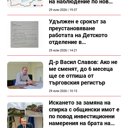
на наблюдение по нов
проект
29 юли 2026 | 19:37
Удължен е срокът за
преустановяване
работата на Детското
отделение в
силистренската болница
29 юли 2026 | 14:21
Д-р Васил Славов: Ако не
ме сменят, до 6 месеца
ще се отпиша от
търговския регистър
29 юли 2026 | 10:15
Искането за замяна на
спирка с общински имот е
по повод инвестиционни
намерения на брата на