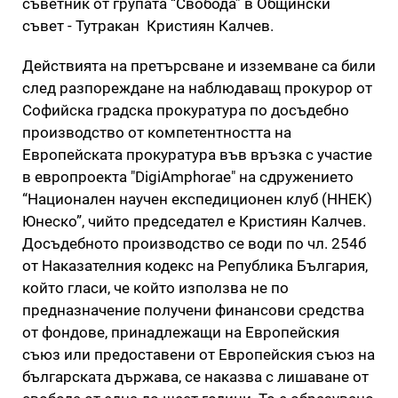
съветник от групата “Свобода” в Общински
съвет - Тутракан Кристиян Калчев.
Действията на претърсване и изземване са били
след разпореждане на наблюдаващ прокурор от
Софийска градска прокуратура по досъдебно
производство от компетентността на
Европейската прокуратура във връзка с участие
в европроекта "DigiAmphorae" на сдружението
“Национален научен експедиционен клуб (ННЕК)
Юнеско”, чийто председател е Кристиян Калчев.
Досъдебното производство се води по чл. 254б
от Наказателния кодекс на Република България,
който гласи, че който използва не по
предназначение получени финансови средства
от фондове, принадлежащи на Европейския
съюз или предоставени от Европейския съюз на
българската държава, се наказва с лишаване от