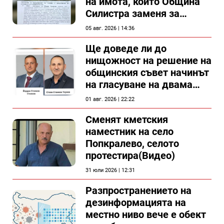
на имота, който Община
Силистра заменя за
спирка, показват
05 авг. 2026 | 14:36
документи
Ще доведе ли до
нищожност на решение на
общинския съвет начинът
на гласуване на двама
съветници в Силистра?
01 авг. 2026 | 22:22
Сменят кметския
наместник на село
Попкралево, селото
протестира(Видео)
31 юли 2026 | 12:31
Разпространението на
дезинформацията на
местно ниво вече е обект