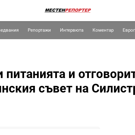
ледвания
Репортажи
Интервюта
Коментар
Евро
и питанията и отговори
нския съвет на Силист