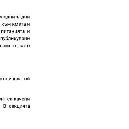
следните дни
 към кмета и
 питанията и
 публикувани
ламент, като
та и как той
нт са качени
 В секцията