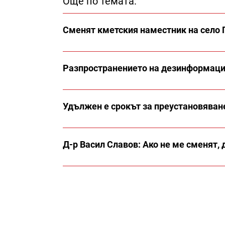
Още по темата:
Сменят кметския наместник на село 
Разпространението на дезинформация
Удължен е срокът за преустановяване
Д-р Васил Славов: Ако не ме сменят,