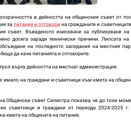
озрачността в дейността на общинския съвет от по
ция за
питания и отговори
на гражданите и съветниците
ия съвет. Въведеното изискване за публикуване на
нено досега заради технически причини. Липсата на
обсъждани на последното заседания на местния пар
еща да качи питанията и отговорите.
трол върху дейността на местнат администрация.
е имало на граждани и съветници към кмета на община
на Общински съвет Силистра показва, че до този моме
ки съветници и граждани от периода 2024-2025 г.
на кмета на общината на питания.