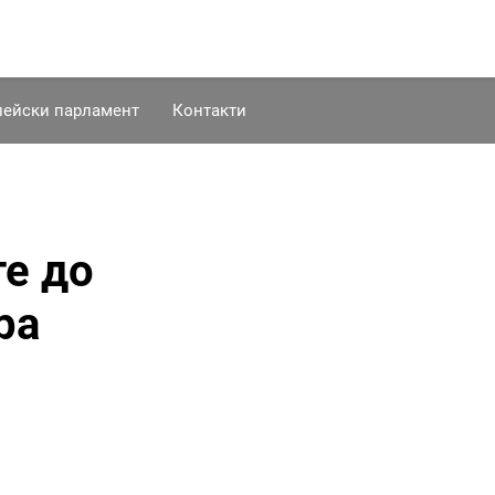
пейски парламент
Контакти
те до
ра