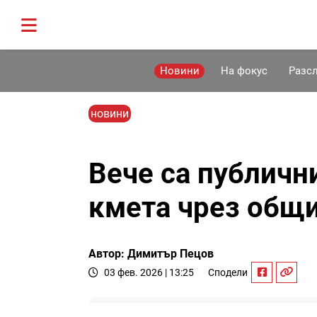
Новини
На фокус
Разс
новини
Вече са публичн
кмета чрез общи
Автор: Димитър Пецов
03 фев. 2026 | 13:25
Сподели