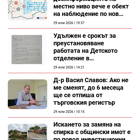
местно ниво вече е обект
на наблюдение по нов
проект
29 юли 2026 | 19:37
Удължен е срокът за
преустановяване
работата на Детското
отделение в
силистренската болница
29 юли 2026 | 14:21
Д-р Васил Славов: Ако не
ме сменят, до 6 месеца
ще се отпиша от
търговския регистър
29 юли 2026 | 10:15
Искането за замяна на
спирка с общински имот е
по повод инвестиционни