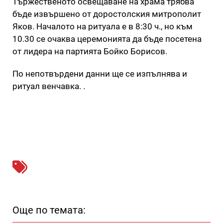
Тържественото освещаване на храма трябва
бъде извършено от доростолския митрополит
Яков. Началото на ритуала е в 8:30 ч., но към
10.30 се очаква церемонията да бъде посетена
от лидера на партията Бойко Борисов.
По непотвърдени данни ще се изпълнява и
ритуал венчавка. .
Още по темата: