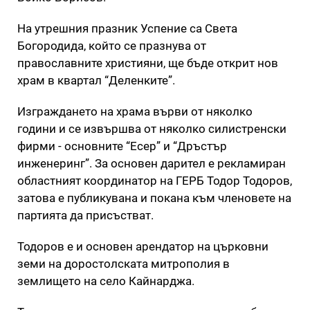
На утрешния празник Успение са Света
Богородида, който се празнува от
православните християни, ще бъде открит нов
храм в квартал “Деленките”.
Изграждането на храма върви от няколко
години и се извършва от няколко силистренски
фирми - основните “Есер” и “Дръстър
инженеринг”. За основен дарител е рекламиран
областният координатор на ГЕРБ Тодор Тодоров,
затова е публикувана и покана към членовете на
партията да присъстват.
Тодоров е и основен арендатор на църковни
земи на доростолската митрополия в
землището на село Кайнарджа.