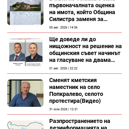
първоначалната оценка
на имота, който Община
Силистра заменя за
спирка, показват
05 авг. 2026 | 14:36
документи
Ще доведе ли до
нищожност на решение на
общинския съвет начинът
на гласуване на двама
съветници в Силистра?
01 авг. 2026 | 22:22
Сменят кметския
наместник на село
Попкралево, селото
протестира(Видео)
31 юли 2026 | 12:31
Разпространението на
дезинформацията на