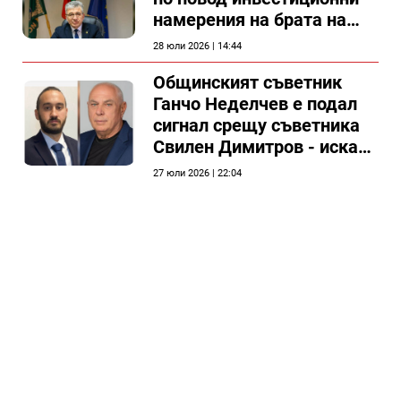
намерения на брата на
председателя на
28 юли 2026 | 14:44
Общински съвет Силистра
Общинският съветник
Ганчо Неделчев е подал
сигнал срещу съветника
Свилен Димитров - иска
етичната комисия на
27 юли 2026 | 22:04
общинския съвет да го
разгледа