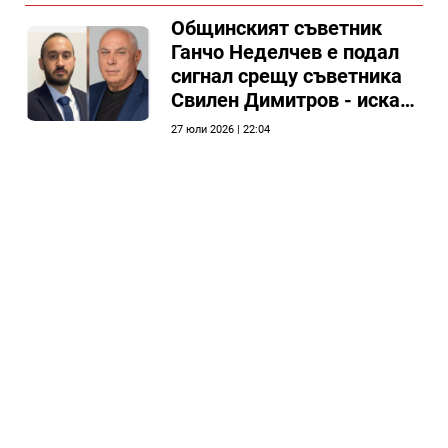
Общински съвет Силистра
Общинският съветник
Ганчо Неделчев е подал
сигнал срещу съветника
Свилен Димитров - иска
етичната комисия на
27 юли 2026 | 22:04
общинския съвет да го
разгледа