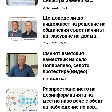
Силистра заменя за
спирка, показват
05 авг. 2026 | 14:36
документи
Ще доведе ли до
нищожност на решение на
общинския съвет начинът
на гласуване на двама
съветници в Силистра?
01 авг. 2026 | 22:22
Сменят кметския
наместник на село
Попкралево, селото
протестира(Видео)
31 юли 2026 | 12:31
Разпространението на
дезинформацията на
местно ниво вече е обект
на наблюдение по нов