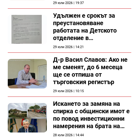
проект
29 юли 2026 | 19:37
Удължен е срокът за
преустановяване
работата на Детското
отделение в
силистренската болница
29 юли 2026 | 14:21
Д-р Васил Славов: Ако не
ме сменят, до 6 месеца
ще се отпиша от
търговския регистър
29 юли 2026 | 10:15
Искането за замяна на
спирка с общински имот е
по повод инвестиционни
намерения на брата на
председателя на
28 юли 2026 | 14:44