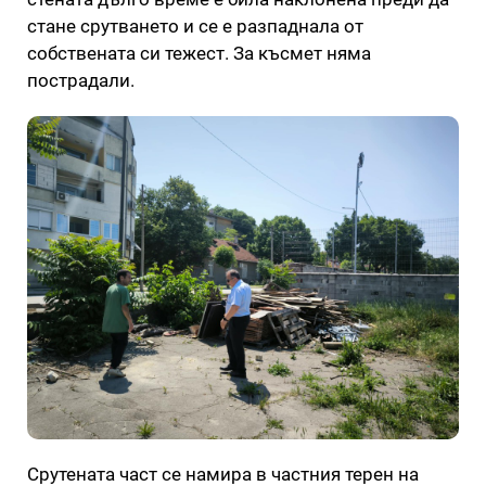
стане срутването и се е разпаднала от
собствената си тежест. За късмет няма
пострадали.
Срутената част се намира в частния терен на