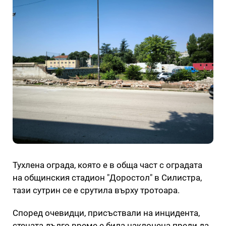
Тухлена ограда, която е в обща част с оградата
на общинския стадион "Доростол" в Силистра,
тази сутрин се е срутила върху тротоара.
Според очевидци, присъствали на инцидента,
стената дълго време е била наклонена преди да