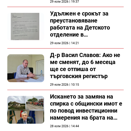
29 юли 2026 | 19:37
Удължен е срокът за
преустановяване
работата на Детското
отделение в
силистренската болница
29 юли 2026 | 14:21
Д-р Васил Славов: Ако не
ме сменят, до 6 месеца
ще се отпиша от
търговския регистър
29 юли 2026 | 10:15
Искането за замяна на
спирка с общински имот е
по повод инвестиционни
намерения на брата на
председателя на
28 юли 2026 | 14:44