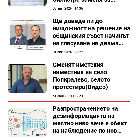
спирка, показват
05 авг. 2026 | 14:36
документи
Ще доведе ли до
нищожност на решение на
общинския съвет начинът
на гласуване на двама
съветници в Силистра?
01 авг. 2026 | 22:22
Сменят кметския
наместник на село
Попкралево, селото
протестира(Видео)
31 юли 2026 | 12:31
Разпространението на
дезинформацията на
местно ниво вече е обект
на наблюдение по нов
проект