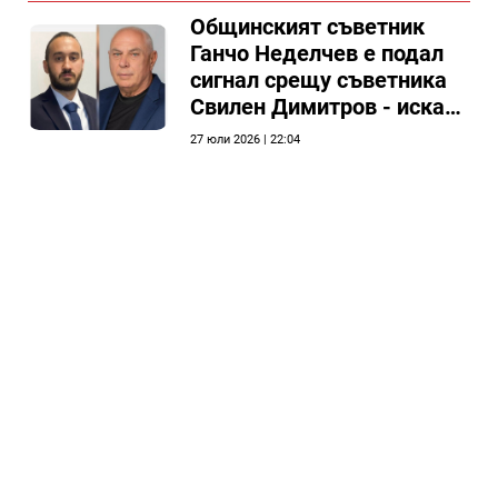
Общински съвет Силистра
Общинският съветник
Ганчо Неделчев е подал
сигнал срещу съветника
Свилен Димитров - иска
етичната комисия на
27 юли 2026 | 22:04
общинския съвет да го
разгледа