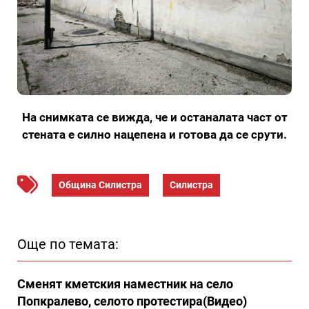
На снимката се вижда, че и останалата част от
стената е силно нацепена и готова да се срути.
Община Силистра
Силистра
Още по темата:
Сменят кметския наместник на село
Попкралево, селото протестира(Видео)