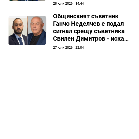
председателя на
28 юли 2026 | 14:44
Общински съвет Силистра
Общинският съветник
Ганчо Неделчев е подал
сигнал срещу съветника
Свилен Димитров - иска
етичната комисия на
27 юли 2026 | 22:04
общинския съвет да го
разгледа