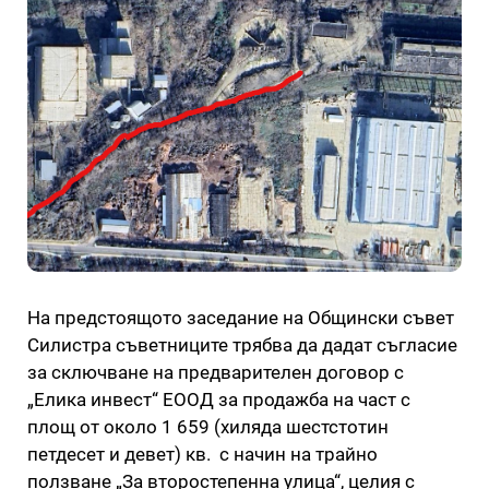
На предстоящото заседание на Общински съвет
Силистра съветниците трябва да дадат съгласие
за сключване на предварителен договор с
„Елика инвест“ ЕООД за продажба на част с
площ от около 1 659 (хиляда шестстотин
петдесет и девет) кв. с начин на трайно
ползване „За второстепенна улица“, целия с