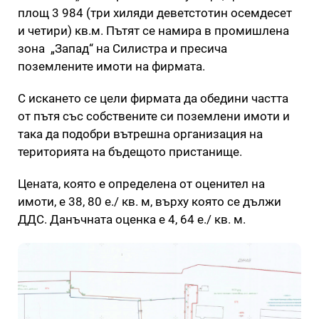
площ 3 984 (три хиляди деветстотин осемдесет
и четири) кв.м. Пътят се намира в промишлена
зона „Запад“ на Силистра и пресича
поземлените имоти на фирмата.
С искането се цели фирмата да обедини частта
от пътя със собствените си поземлени имоти и
така да подобри вътрешна организация на
територията на бъдещото пристанище.
Цената, която е определена от оценител на
имоти, е 38, 80 е./ кв. м, върху която се дължи
ДДС. Данъчната оценка е 4, 64 е./ кв. м.