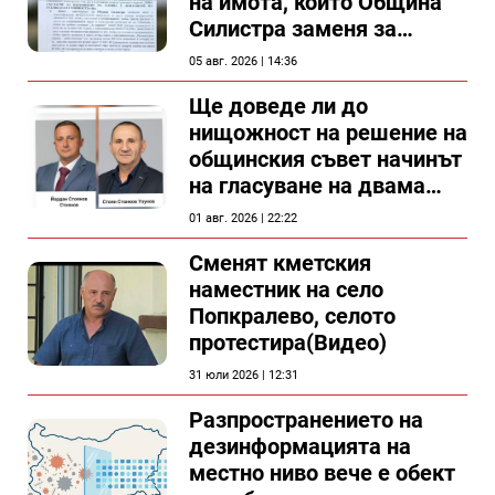
на имота, който Община
Силистра заменя за
спирка, показват
05 авг. 2026 | 14:36
документи
Ще доведе ли до
нищожност на решение на
общинския съвет начинът
на гласуване на двама
съветници в Силистра?
01 авг. 2026 | 22:22
Сменят кметския
наместник на село
Попкралево, селото
протестира(Видео)
31 юли 2026 | 12:31
Разпространението на
дезинформацията на
местно ниво вече е обект