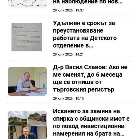
на наблюдение по нов
проект
29 юли 2026 | 19:37
Удължен е срокът за
преустановяване
работата на Детското
отделение в
силистренската болница
29 юли 2026 | 14:21
Д-р Васил Славов: Ако не
ме сменят, до 6 месеца
ще се отпиша от
търговския регистър
29 юли 2026 | 10:15
Искането за замяна на
спирка с общински имот е
по повод инвестиционни
намерения на брата на