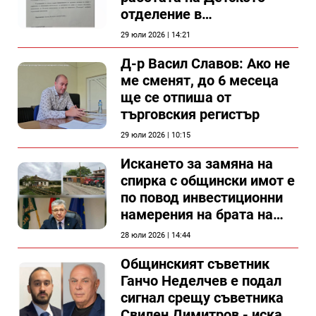
отделение в
силистренската болница
29 юли 2026 | 14:21
Д-р Васил Славов: Ако не
ме сменят, до 6 месеца
ще се отпиша от
търговския регистър
29 юли 2026 | 10:15
Искането за замяна на
спирка с общински имот е
по повод инвестиционни
намерения на брата на
председателя на
28 юли 2026 | 14:44
Общински съвет Силистра
Общинският съветник
Ганчо Неделчев е подал
сигнал срещу съветника
Свилен Димитров - иска