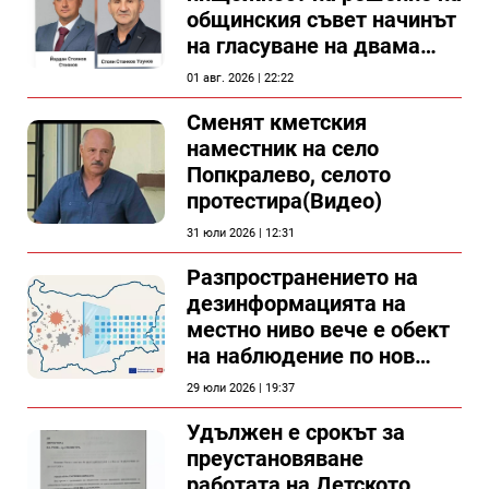
общинския съвет начинът
на гласуване на двама
съветници в Силистра?
01 авг. 2026 | 22:22
Сменят кметския
наместник на село
Попкралево, селото
протестира(Видео)
31 юли 2026 | 12:31
Разпространението на
дезинформацията на
местно ниво вече е обект
на наблюдение по нов
проект
29 юли 2026 | 19:37
Удължен е срокът за
преустановяване
работата на Детското