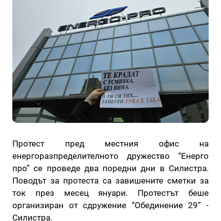
Протест пред местния офис на
енергоразпределителното дружество “Енерго
про” се проведе два поредни дни в Силистра.
Поводът за протеста са завишените сметки за
ток през месец януари. Протестът беше
организиран от сдружение “Обединение 29” -
Силистра.