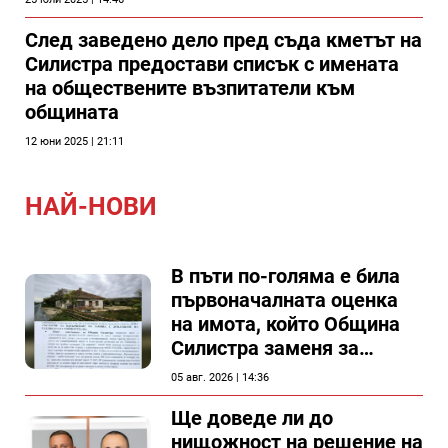
След заведено дело пред съда кметът на
Силистра предостави списък с имената
на обществените възпитатели към
общината
12 юни 2025 | 21:11
НАЙ-НОВИ
В пъти по-голяма е била
първоначалната оценка
на имота, който Община
Силистра заменя за
спирка, показват
05 авг. 2026 | 14:36
документи
Ще доведе ли до
нищожност на решение на