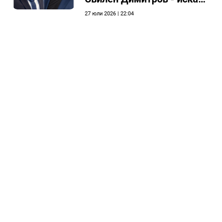
етичната комисия на
27 юли 2026 | 22:04
общинския съвет да го
разгледа