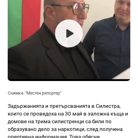
Снимка: "Местен репортер"
Задържанията и претърсванията в Силистра,
които се проведоха на 30 май в заложна къща и
домове на трима силистренци са били по
образувано дело за наркотици, след получена
опертивна информация. Това обясни