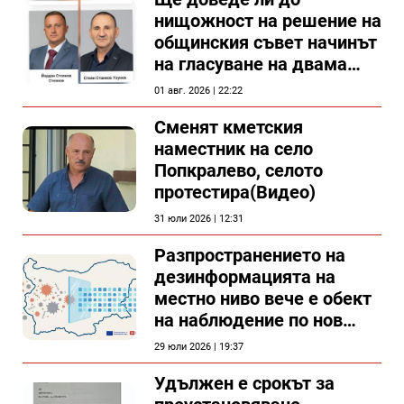
нищожност на решение на
общинския съвет начинът
на гласуване на двама
съветници в Силистра?
01 авг. 2026 | 22:22
Сменят кметския
наместник на село
Попкралево, селото
протестира(Видео)
31 юли 2026 | 12:31
Разпространението на
дезинформацията на
местно ниво вече е обект
на наблюдение по нов
проект
29 юли 2026 | 19:37
Удължен е срокът за