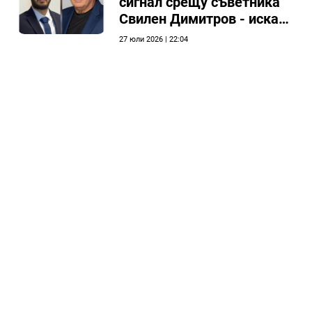
сигнал срещу съветника
Свилен Димитров - иска
етичната комисия на
27 юли 2026 | 22:04
общинския съвет да го
разгледа