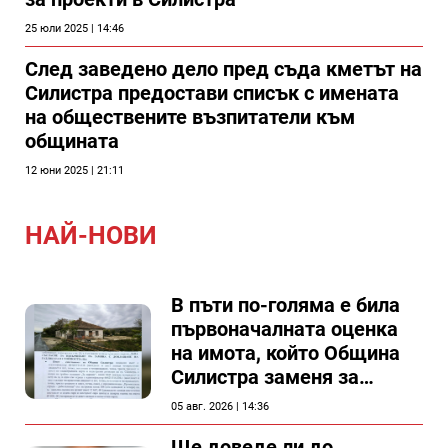
25 юли 2025 | 14:46
След заведено дело пред съда кметът на
Силистра предостави списък с имената
на обществените възпитатели към
общината
12 юни 2025 | 21:11
НАЙ-НОВИ
В пъти по-голяма е била
първоначалната оценка
на имота, който Община
Силистра заменя за
спирка, показват
05 авг. 2026 | 14:36
документи
Ще доведе ли до