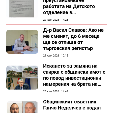
преустановяване
работата на Детското
отделение в
силистренската болница
29 юли 2026 | 14:21
Д-р Васил Славов: Ако не
ме сменят, до 6 месеца
ще се отпиша от
търговския регистър
29 юли 2026 | 10:15
Искането за замяна на
спирка с общински имот е
по повод инвестиционни
намерения на брата на
председателя на
28 юли 2026 | 14:44
Общински съвет Силистра
Общинският съветник
Ганчо Неделчев е подал