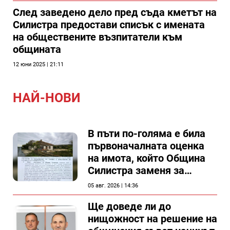
След заведено дело пред съда кметът на
Силистра предостави списък с имената
на обществените възпитатели към
общината
12 юни 2025 | 21:11
НАЙ-НОВИ
В пъти по-голяма е била
първоначалната оценка
на имота, който Община
Силистра заменя за
спирка, показват
05 авг. 2026 | 14:36
документи
Ще доведе ли до
нищожност на решение на