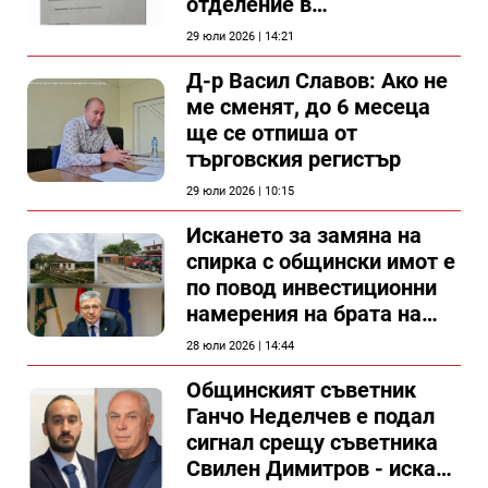
отделение в
силистренската болница
29 юли 2026 | 14:21
Д-р Васил Славов: Ако не
ме сменят, до 6 месеца
ще се отпиша от
търговския регистър
29 юли 2026 | 10:15
Искането за замяна на
спирка с общински имот е
по повод инвестиционни
намерения на брата на
председателя на
28 юли 2026 | 14:44
Общински съвет Силистра
Общинският съветник
Ганчо Неделчев е подал
сигнал срещу съветника
Свилен Димитров - иска