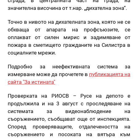
сграда, в централната част на града, на
значителна височина от т.нар. „дихателна зона“.
Точно в нивото на дихателната зона, която не се
обхваща от апарата на профсъюзите, се
оплакват от силен мирис и задимяване от
пожара в сметището гражданите на Силистра в
социалните мрежи.
Подробно за неефективната система за
измерване може да прочетете в
публикацията на
сайта "За истината"
Проверката на РИОСВ – Русе на депото е
продължила и на 3 август с проследяване на
системата за видеонаблюдение на
съоръжението, съобщават още от инспекцията.
Според проверяващите, отдалечеността на
съоръжението и посоката на вятъра към