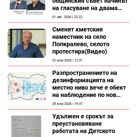
общинския съвет начинът
на гласуване на двама
съветници в Силистра?
01 авг. 2026 | 22:22
Сменят кметския
наместник на село
Попкралево, селото
протестира(Видео)
31 юли 2026 | 12:31
Разпространението на
дезинформацията на
местно ниво вече е обект
на наблюдение по нов
проект
29 юли 2026 | 19:37
Удължен е срокът за
преустановяване
работата на Детското