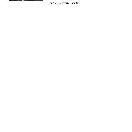
етичната комисия на
27 юли 2026 | 22:04
общинския съвет да го
разгледа