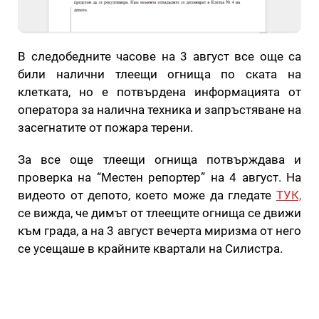
В следобедните часове на 3 август все още са
били налични тлеещи огнища по ската на
клетката, но е потвърдена информацията от
оператора за налична техника и запръстяване на
засегнатите от пожара терени.
За все още тлеещи огнища потвърждава и
проверка на “Местен репортер” на 4 август. На
видеото от депото, което може да гледате
ТУК,
се вижда, че димът от тлеещите огнища се движи
към града, а на 3 август вечерта миризма от него
се усещаше в крайните квартали на Силистра.