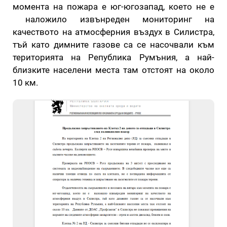
момента на пожара е юг-югозапад, което не е
наложило извънреден мониторинг на
качеството на атмосферния въздух в Силистра,
тъй като димните газове са се насочвали към
територията на Република Румъния, а най-
близките населени места там отстоят на около
10 км.