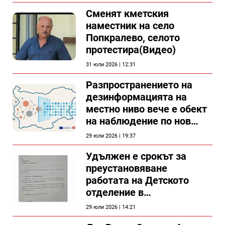
Сменят кметския
наместник на село
Попкралево, селото
протестира(Видео)
31 юли 2026 | 12:31
Разпространението на
дезинформацията на
местно ниво вече е обект
на наблюдение по нов
проект
29 юли 2026 | 19:37
Удължен е срокът за
преустановяване
работата на Детското
отделение в
силистренската болница
29 юли 2026 | 14:21