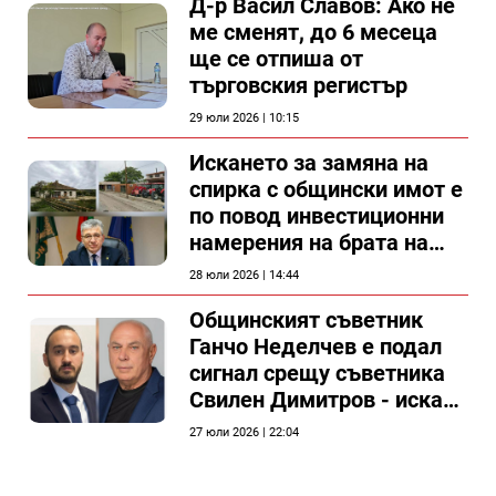
Д-р Васил Славов: Ако не
ме сменят, до 6 месеца
ще се отпиша от
търговския регистър
29 юли 2026 | 10:15
Искането за замяна на
спирка с общински имот е
по повод инвестиционни
намерения на брата на
председателя на
28 юли 2026 | 14:44
Общински съвет Силистра
Общинският съветник
Ганчо Неделчев е подал
сигнал срещу съветника
Свилен Димитров - иска
етичната комисия на
27 юли 2026 | 22:04
общинския съвет да го
разгледа