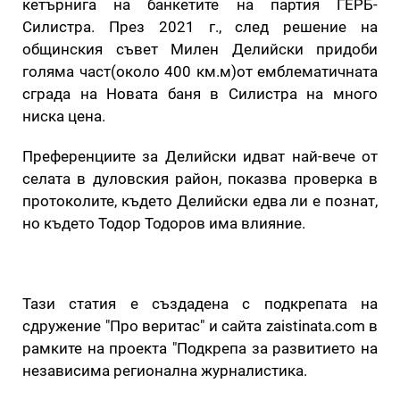
кетърнига на банкетите на партия ГЕРБ-
Силистра. През 2021 г., след решение на
общинския съвет Милен Делийски придоби
голяма част(около 400 км.м)от емблематичната
сграда на Новата баня в Силистра на много
ниска цена.
Преференциите за Делийски идват най-вече от
селата в дуловския район, показва проверка в
протоколите, където Делийски едва ли е познат,
но където Тодор Тодоров има влияние.
Тази статия е създадена с подкрепата на
сдружение "Про веритас" и сайта zaistinata.com в
рамките на проекта "Подкрепа за развитието на
независима регионална журналистика.