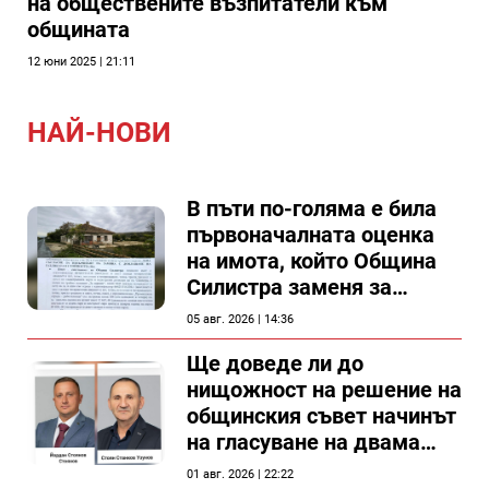
на обществените възпитатели към
общината
12 юни 2025 | 21:11
НАЙ-НОВИ
В пъти по-голяма е била
първоначалната оценка
на имота, който Община
Силистра заменя за
спирка, показват
05 авг. 2026 | 14:36
документи
Ще доведе ли до
нищожност на решение на
общинския съвет начинът
на гласуване на двама
съветници в Силистра?
01 авг. 2026 | 22:22