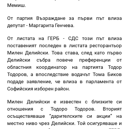
Мемиш.
От партия Възраждане за първи път влиза
депутат - Маргарита Генчева.
От листата на ГЕРБ - СДС този път влиза
поставеният последен в листата ресторантьор
Милен Делийски. Това става, след като първо
Делийски събра повече преференции от
областния координатор на партията Тодор
Тодоров, а впоследствие водачът Тома Биков
подаде заявление, че влиза в парламента от
Софийския изборен район.
Милен Делийски е известен с близките си
отношения с Тодоро Тодоров. Вторият
осъществяваше “дарителските си акции” на
местно ниво чрез Делийски. Той осигуряваше и