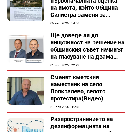
първоначалната оценка
на имота, който Община
Силистра заменя за
спирка, показват
05 авг. 2026 | 14:36
документи
Ще доведе ли до
нищожност на решение на
общинския съвет начинът
на гласуване на двама
съветници в Силистра?
01 авг. 2026 | 22:22
Сменят кметския
наместник на село
Попкралево, селото
протестира(Видео)
31 юли 2026 | 12:31
Разпространението на
дезинформацията на