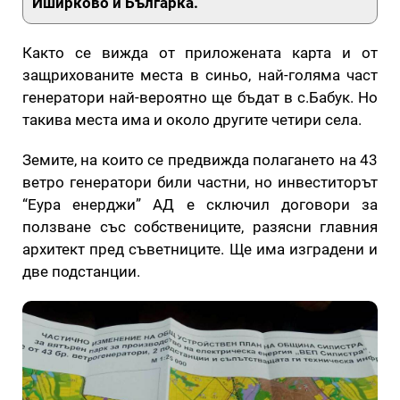
Иширково и Българка.
Както се вижда от приложената карта и от
защрихованите места в синьо, най-голяма част
генератори най-вероятно ще бъдат в с.Бабук. Но
такива места има и около другите четири села.
Земите, на които се предвижда полагането на 43
ветро генератори били частни, но инвеститорът
“Еура енерджи” АД е сключил договори за
ползване със собствениците, разясни главния
архитект пред съветниците. Ще има изградени и
две подстанции.