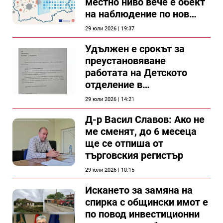
местно ниво вече е обект
на наблюдение по нов
проект
29 юли 2026 | 19:37
Удължен е срокът за
преустановяване
работата на Детското
отделение в
силистренската болница
29 юли 2026 | 14:21
Д-р Васил Славов: Ако не
ме сменят, до 6 месеца
ще се отпиша от
търговския регистър
29 юли 2026 | 10:15
Искането за замяна на
спирка с общински имот е
по повод инвестиционни