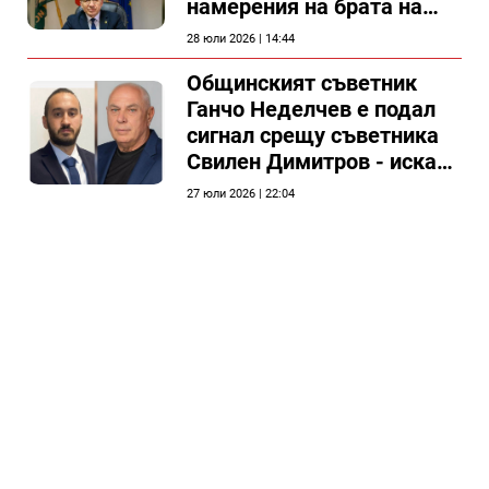
намерения на брата на
председателя на
28 юли 2026 | 14:44
Общински съвет Силистра
Общинският съветник
Ганчо Неделчев е подал
сигнал срещу съветника
Свилен Димитров - иска
етичната комисия на
27 юли 2026 | 22:04
общинския съвет да го
разгледа