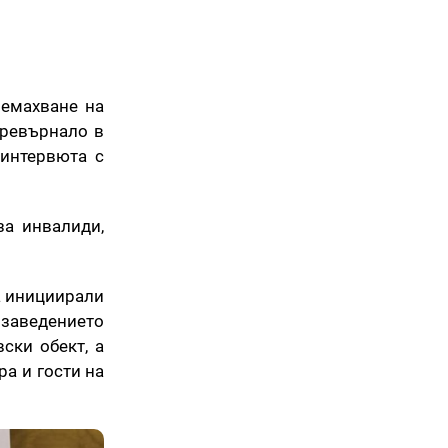
ремахване на
превърнало в
 интервюта с
за инвалиди,
а инициирали
е заведението
ски обект, а
ра и гости на