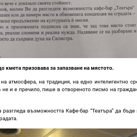
о кмета призовава за запазване на мястото.
на атмосфера, на традиция, на едно интелигентно ср
а не и е пречило, пише в отвореното писмо на гражда
 разгледа възможността Кафе-бар “Театъра” да бъде 
радата.