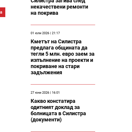
Силистра загива след
некачествени ремонти
ра
на покрива
01 юли 2026 | 21:17
Кметът на Силистра
предлага общината да
тегли 5 млн. евро заем за
изпълнение на проекти и
покриване на стари
задължения
27 юни 2026 | 16:01
Какво констатира
одитният доклад за
болницата в Силистра
(документи)