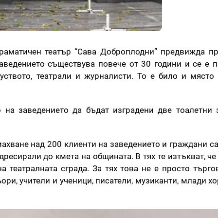
Драматичен театър “Сава Доброплодни” предвижда п
Заведението съществува повече от 30 години и се е 
уството, театрали и журналисти. То е било и място
 на заведението да бъдат изградени две тоалетни 
махване над 200 клиенти на заведението и граждани с
дресирали до кмета на общината. В тях те изтъкват, ч
а театралната сграда. За тях това не е просто търгов
ри, учители и ученици, писатели, музиканти, млади хо