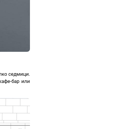
лко седмици.
кафе-бар или