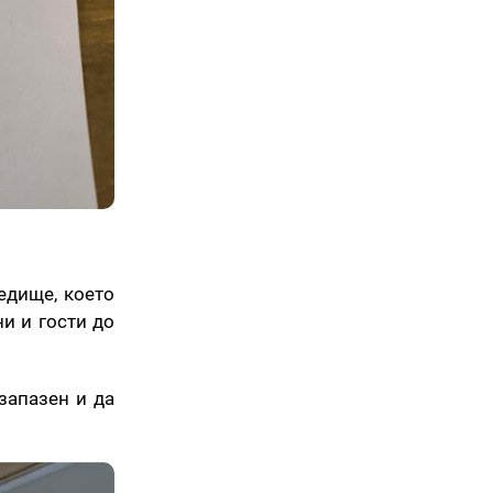
едище, което
ни и гости до
запазен и да