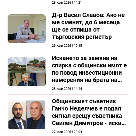
силистренската болница
29 юли 2026 | 14:21
Д-р Васил Славов: Ако не
ме сменят, до 6 месеца
ще се отпиша от
търговския регистър
29 юли 2026 | 10:15
Искането за замяна на
спирка с общински имот е
по повод инвестиционни
намерения на брата на
председателя на
28 юли 2026 | 14:44
Общински съвет Силистра
Общинският съветник
Ганчо Неделчев е подал
сигнал срещу съветника
Свилен Димитров - иска
етичната комисия на
27 юли 2026 | 22:04