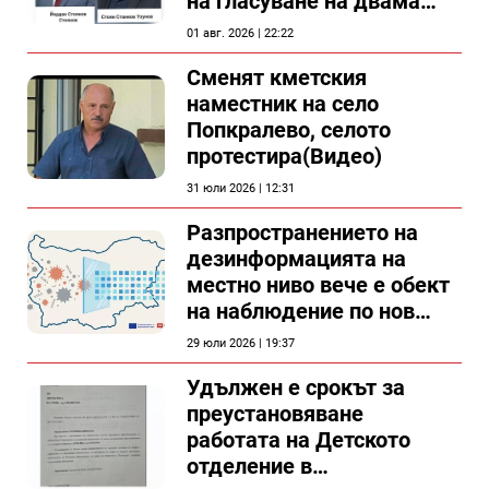
на гласуване на двама
съветници в Силистра?
01 авг. 2026 | 22:22
Сменят кметския
наместник на село
Попкралево, селото
протестира(Видео)
31 юли 2026 | 12:31
Разпространението на
дезинформацията на
местно ниво вече е обект
на наблюдение по нов
проект
29 юли 2026 | 19:37
Удължен е срокът за
преустановяване
работата на Детското
отделение в