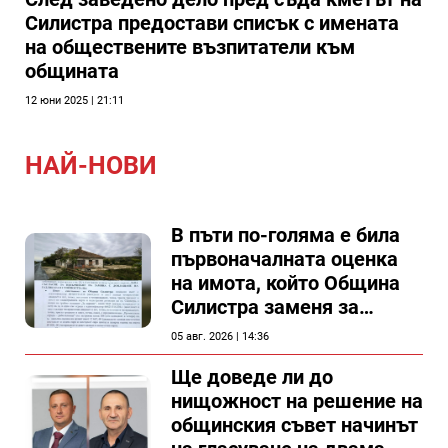
Силистра предостави списък с имената
на обществените възпитатели към
общината
12 юни 2025 | 21:11
НАЙ-НОВИ
В пъти по-голяма е била
първоначалната оценка
на имота, който Община
Силистра заменя за
спирка, показват
05 авг. 2026 | 14:36
документи
Ще доведе ли до
нищожност на решение на
общинския съвет начинът