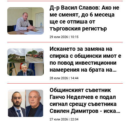
Д-р Васил Славов: Ако не
ме сменят, до 6 месеца
ще се отпиша от
търговския регистър
29 юли 2026 | 10:15
Искането за замяна на
спирка с общински имот е
по повод инвестиционни
намерения на брата на
председателя на
28 юли 2026 | 14:44
Общински съвет Силистра
Общинският съветник
Ганчо Неделчев е подал
сигнал срещу съветника
Свилен Димитров - иска
етичната комисия на
27 юли 2026 | 22:04
общинския съвет да го