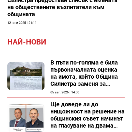
Силистра предостави списък с имената
на обществените възпитатели към
общината
12 юни 2025 | 21:11
НАЙ-НОВИ
В пъти по-голяма е била
първоначалната оценка
на имота, който Община
Силистра заменя за
спирка, показват
05 авг. 2026 | 14:36
документи
Ще доведе ли до
нищожност на решение на
общинския съвет начинът
на гласуване на двама