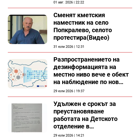
съветници в Силистра?
01 авг. 2026 | 22:22
Сменят кметския
наместник на село
Попкралево, селото
протестира(Видео)
31 юли 2026 | 12:31
Разпространението на
дезинформацията на
местно ниво вече е обект
на наблюдение по нов
проект
29 юли 2026 | 19:37
Удължен е срокът за
преустановяване
работата на Детското
отделение в
силистренската болница
29 юли 2026 | 14:21