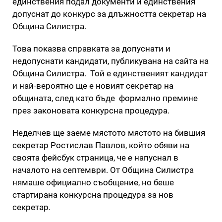
единствения подал документи и единствения
допуснат до конкурс за длъжността секретар на
Община Силистра.
Това показва справката за допуснати и
недопуснати кандидати, публикувана на сайта на
Община Силистра. Той е единственият кандидат
и най-вероятно ще е новият секретар на
общината, след като бъде формално премине
през законовата конкурсна процедура.
Неделчев ще заеме мястото мястото на бившия
секретар Ростислав Павлов, който обяви на
своята фейсбук страница, че е напуснал в
началото на септември. От Община Силистра
нямаше официално съобщение, но беше
стартирана конкурсна процедура за нов
секретар.