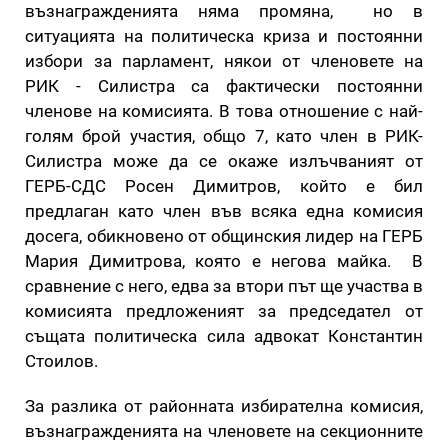
възнагражденията няма промяна, но в
ситуацията на политическа криза и постоянни
избори за парламент, някои от членовете на
РИК - Силистра са фактически постоянни
членове на комисията. В това отношение с най-
голям брой участия, общо 7, като член в РИК-
Силистра може да се окаже излъчваният от
ГЕРБ-СДС Росен Димитров, който е бил
предлаган като член във всяка една комисия
досега, обикновено от общинския лидер на ГЕРБ
Мария Димитрова, която е негова майка. В
сравнение с него, едва за втори път ще участва в
комисията предложеният за председател от
същата политическа сила адвокат Константин
Стоилов.
За разлика от районната избирателна комисия,
възнагражденията на членовете на секционните