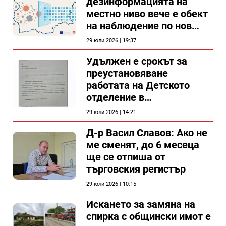
дезинформацията на
местно ниво вече е обект
на наблюдение по нов
проект
29 юли 2026 | 19:37
Удължен е срокът за
преустановяване
работата на Детското
отделение в
силистренската болница
29 юли 2026 | 14:21
Д-р Васил Славов: Ако не
ме сменят, до 6 месеца
ще се отпиша от
търговския регистър
29 юли 2026 | 10:15
Искането за замяна на
спирка с общински имот е