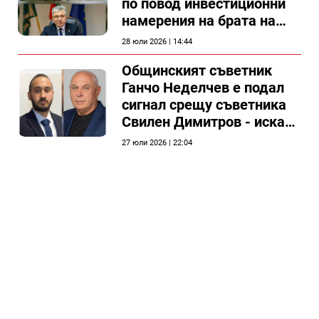
по повод инвестиционни
намерения на брата на
председателя на
28 юли 2026 | 14:44
Общински съвет Силистра
Общинският съветник
Ганчо Неделчев е подал
сигнал срещу съветника
Свилен Димитров - иска
етичната комисия на
27 юли 2026 | 22:04
общинския съвет да го
разгледа