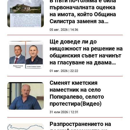
В пъти по-голяма е била
първоначалната оценка
на имота, който Община
Силистра заменя за
спирка, показват
05 авг. 2026 | 14:36
документи
Ще доведе ли до
нищожност на решение на
общинския съвет начинът
на гласуване на двама
съветници в Силистра?
01 авг. 2026 | 22:22
Сменят кметския
наместник на село
Попкралево, селото
протестира(Видео)
31 юли 2026 | 12:31
Разпространението на