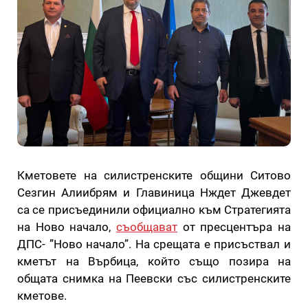
Кметовете на силистренските общини Ситово
Сезгин Алиибрям и Главиница Нждет Джевдет
са се присъединили официално към Стратегията
на Ново начало,
съобщават
от пресцентъра на
ДПС- ”Ново начало”. На срещата е присъствал и
кметът на Върбица, който също позира на
общата снимка на Пеевски със силистренските
кметове.