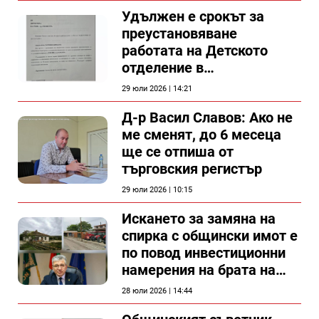
Удължен е срокът за
преустановяване
работата на Детското
отделение в
силистренската болница
29 юли 2026 | 14:21
Д-р Васил Славов: Ако не
ме сменят, до 6 месеца
ще се отпиша от
търговския регистър
29 юли 2026 | 10:15
Искането за замяна на
спирка с общински имот е
по повод инвестиционни
намерения на брата на
председателя на
28 юли 2026 | 14:44
Общински съвет Силистра