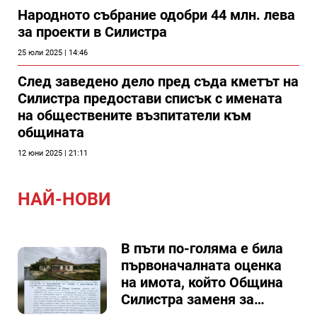
Народното събрание одобри 44 млн. лева
за проекти в Силистра
25 юли 2025 | 14:46
След заведено дело пред съда кметът на
Силистра предостави списък с имената
на обществените възпитатели към
общината
12 юни 2025 | 21:11
НАЙ-НОВИ
В пъти по-голяма е била
първоначалната оценка
на имота, който Община
Силистра заменя за
спирка, показват