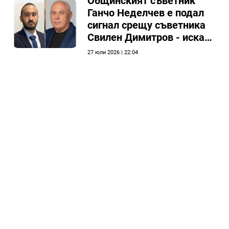
Общинският съветник
Ганчо Неделчев е подал
сигнал срещу съветника
Свилен Димитров - иска
етичната комисия на
27 юли 2026 | 22:04
общинския съвет да го
разгледа