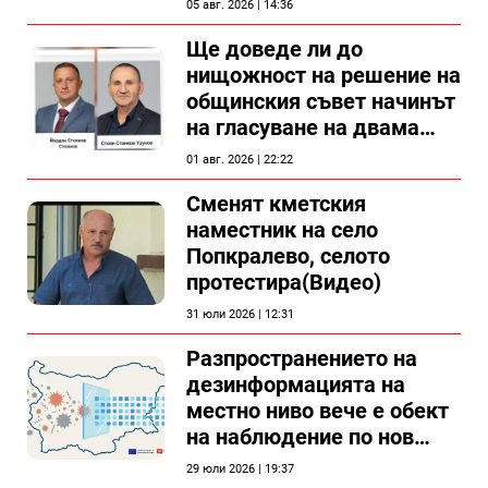
05 авг. 2026 | 14:36
документи
Ще доведе ли до
нищожност на решение на
общинския съвет начинът
на гласуване на двама
съветници в Силистра?
01 авг. 2026 | 22:22
Сменят кметския
наместник на село
Попкралево, селото
протестира(Видео)
31 юли 2026 | 12:31
Разпространението на
дезинформацията на
местно ниво вече е обект
на наблюдение по нов
проект
29 юли 2026 | 19:37