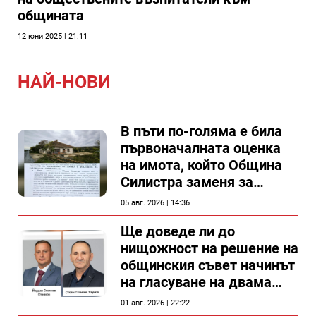
общината
12 юни 2025 | 21:11
НАЙ-НОВИ
В пъти по-голяма е била
първоначалната оценка
на имота, който Община
Силистра заменя за
спирка, показват
05 авг. 2026 | 14:36
документи
Ще доведе ли до
нищожност на решение на
общинския съвет начинът
на гласуване на двама
съветници в Силистра?
01 авг. 2026 | 22:22