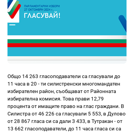
Общо 14 263 гласоподаватели са гласували до
11 часа в 20 - ти силистренски многомандатен
избирателен район, съобщават от Районната
избирателна комисия. Това прави 12,79
процента от имащите право на глас граждани. В
Силистра от 46 226 са гласували 5 553, в Дулово
от 28 867 гласа си са дали 3 433, в Тутракан - от
13 662 гласоподаватели, до 11 часа гласа си са