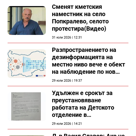
Сменят кметския
наместник на село
Попкралево, селото
протестира(Видео)
31 юли 2026 | 12:31
Разпространението на
дезинформацията на
местно ниво вече е обект
на наблюдение по нов
проект
29 юли 2026 | 19:37
Удължен е срокът за
преустановяване
работата на Детското
отделение в
силистренската болница
29 юли 2026 | 14:21
Д-р Васил Славов: Ако не