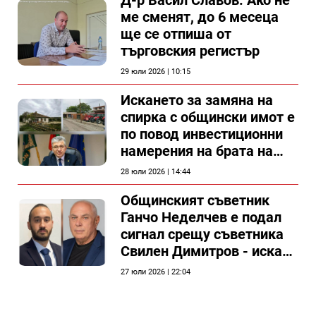
ме сменят, до 6 месеца
ще се отпиша от
търговския регистър
29 юли 2026 | 10:15
Искането за замяна на
спирка с общински имот е
по повод инвестиционни
намерения на брата на
председателя на
28 юли 2026 | 14:44
Общински съвет Силистра
Общинският съветник
Ганчо Неделчев е подал
сигнал срещу съветника
Свилен Димитров - иска
етичната комисия на
27 юли 2026 | 22:04
общинския съвет да го
разгледа