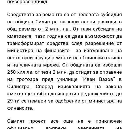
по-серозен дъжд.
Средствата за ремонта са от целевата субсидия
на община Силистра за капиталови разходи в
общ размер от 2 млн. лв.. От тази субсидия на
кметовете тази година се дава възможност да
трансформират средства след разрешение от
министъра на финансите за извършване на
неотложни текущи ремонти на общински пътища
и на уличната мрежа. От общината са избрали
250 хил.лв. от тези 2 млн. да отидат за оправяне
на тротоара пред училище “Иван Вазов” в
Силистра. Според изискванията на закона
кметът ще трябва да изпрати предложението до
29-ти септември за одобрение от министъра на
финансите.
Самият проект все още не е приключен
официално, въпреки уверенията на