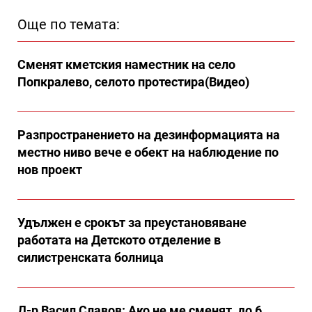
Още по темата:
Сменят кметския наместник на село
Попкралево, селото протестира(Видео)
Разпространението на дезинформацията на
местно ниво вече е обект на наблюдение по
нов проект
Удължен е срокът за преустановяване
работата на Детското отделение в
силистренската болница
Д-р Васил Славов: Ако не ме сменят, до 6