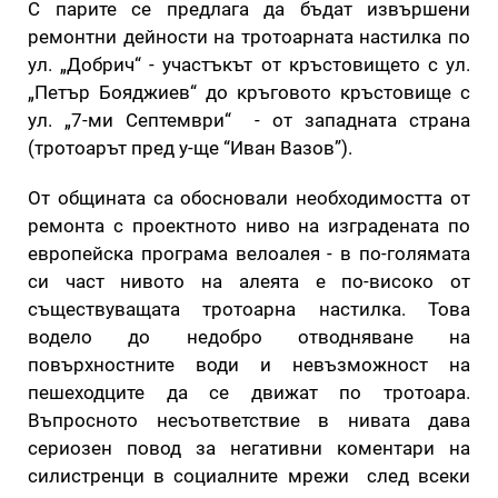
С парите се предлага да бъдат извършени
ремонтни дейности на тротоарната настилка по
ул. „Добрич“ - участъкът от кръстовището с ул.
„Петър Бояджиев“ до кръговото кръстовище с
ул. „7-ми Септември“ - от западната страна
(тротоарът пред у-ще “Иван Вазов”).
От общината са обосновали необходимостта от
ремонта с проектното ниво на изградената по
европейска програма велоалея - в по-голямата
си част нивото на алеята е по-високо от
съществуващата тротоарна настилка. Това
водело до недобро отводняване на
повърхностните води и невъзможност на
пешеходците да се движат по тротоара.
Въпросното несъответствие в нивата дава
сериозен повод за негативни коментари на
силистренци в социалните мрежи след всеки