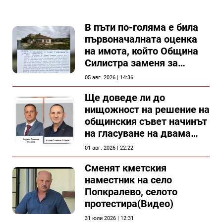
В пъти по-голяма е била
първоначалната оценка
на имота, който Община
Силистра заменя за
спирка, показват
05 авг. 2026 | 14:36
документи
Ще доведе ли до
нищожност на решение на
общинския съвет начинът
на гласуване на двама
съветници в Силистра?
01 авг. 2026 | 22:22
Сменят кметския
наместник на село
Попкралево, селото
протестира(Видео)
31 юли 2026 | 12:31