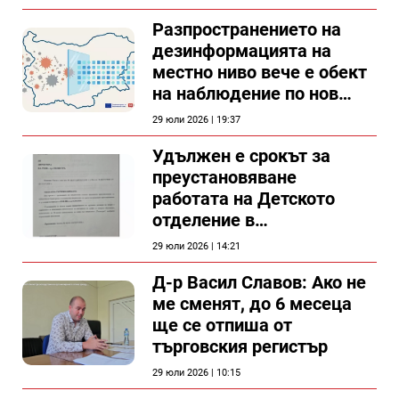
Разпространението на
дезинформацията на
местно ниво вече е обект
на наблюдение по нов
проект
29 юли 2026 | 19:37
Удължен е срокът за
преустановяване
работата на Детското
отделение в
силистренската болница
29 юли 2026 | 14:21
Д-р Васил Славов: Ако не
ме сменят, до 6 месеца
ще се отпиша от
търговския регистър
29 юли 2026 | 10:15