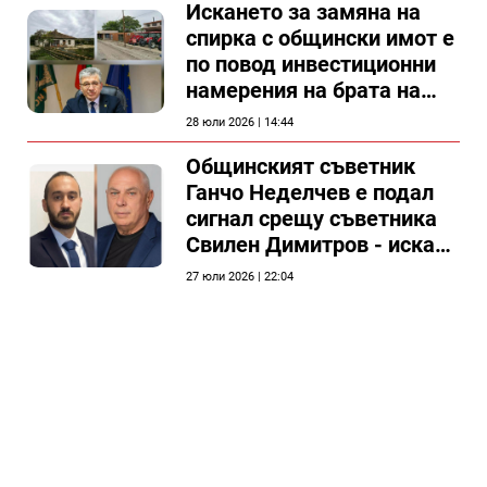
Искането за замяна на
спирка с общински имот е
по повод инвестиционни
намерения на брата на
председателя на
28 юли 2026 | 14:44
Общински съвет Силистра
Общинският съветник
Ганчо Неделчев е подал
сигнал срещу съветника
Свилен Димитров - иска
етичната комисия на
27 юли 2026 | 22:04
общинския съвет да го
разгледа