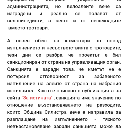
администрацията, но велоалеите вече са
изградени и реално се ползват от
велосипедисти, а често и от пешеходците
вместо тротоари.
А освен обект на коментари по повод
изпълнението и несъответствията с тротоарите,
тези дни се разбра, че проектът е бил
санкциониран от страна на управляващия орган.
Санкцията е заради това, че кметът не е
потърсил отговорност за забавеното
изпълнение на алеите от страна на избрания
изпълнител. Както е описано в публикацията на
сайта
"За истината"
, санкцията има значение по
отношение възстановяването на разходите,
които Община Силистра вече е направила за
разплащане на изпълнението - тяхното
невъзстановяване заради санкцията може да