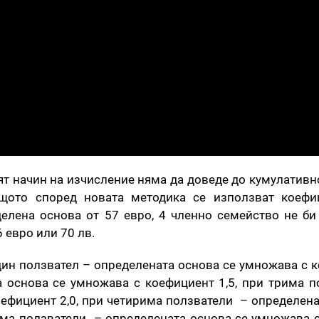
т начин на изчисление няма да доведе до кумулативн
ащото според новата методика се използват коефиц
делена основа от 57 евро, 4 членно семейство не би
6 евро или 70 лв.
ин ползвател – определената основа се умножава с к
 основа се умножава с коефициент 1,5, при трима 
ефициент 2,0, при четирима ползватели – определена
тима ползватели – определената основа се умножава 