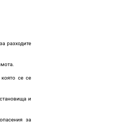
за разходите
имота.
 която се се
 становища и
опасения за