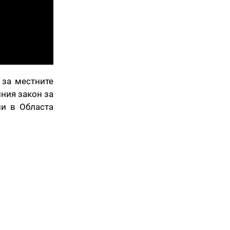
 за местните
лния закон за
ни в Областа