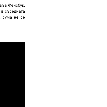
във Фейсбук,
 в съседната
а сума не се