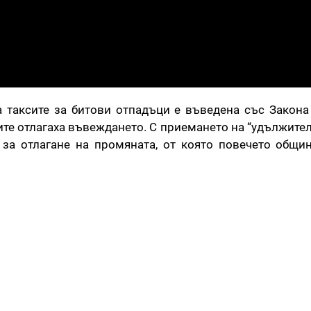
 таксите за битови отпадъци е въведена със Закона
ите отлагаха въвеждането. С приемането на “удължите
за отлагане на промяната, от която повечето общи