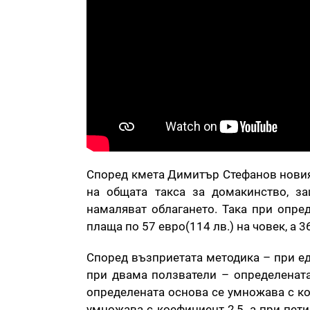
Според кмета Димитър Стефанов новия
на общата такса за домакинство, з
намаляват облагането. Така при опре
плаща по 57 евро(114 лв.) на човек, а 3
Според възприетата методика – при ед
при двама ползватели – определената
определената основа се умножава с ко
умножава с коефициент 2,5, а при пе