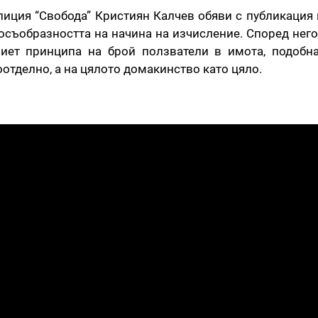
иция “Свобода” Кристиян Калчев обяви с публикация 
носъобразността на начина на изчисление. Според него
иет принципа на брой ползватели в имота, подобн
отделно, а на цялото домакинство като цяло.