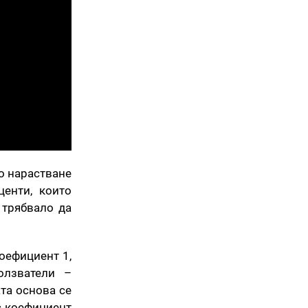
о нарастване
енти, които
 трябвало да
оефициент 1,
ползватели –
та основа се
с коефициент