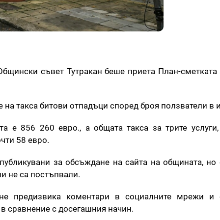
Общински съвет Тутракан беше приета План-сметката 
е на такса битови отпадъци според броя ползватели в 
а е 856 260 евро., а общата такса за трите услуги,
очти 58 евро.
 публикувани за обсъждане на сайта на общината, но
и не са постъпвали.
ане предизвика коментари в социалните мрежи и 
в сравнение с досегашния начин.