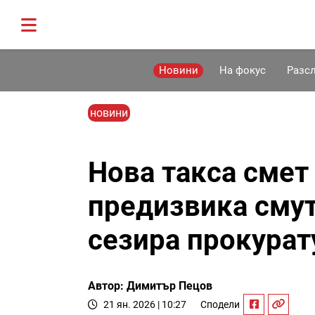
Новини
На фокус
Разс
новини
Нова такса смет 
предизвика смут
сезира прокурат
Автор: Димитър Пецов
21 ян. 2026 | 10:27
Сподели