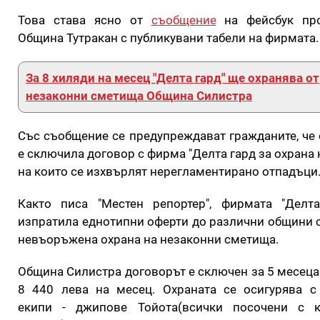
Това става ясно от
съобщение
на фейсбук пр
Община Тутракан с публикувани табели на фирмата
За 8 хиляди на месец "Делта гард" ще охранява от
незаконни сметища Община Силистра
Със съобщение се предупреждават гражданите, че
е сключила договор с фирма "Делта гард за охрана 
на които се изхвърлят нерегламентирано отпадъци
Както писа "Местен репортер", фирмата "Делт
изпратила еднотипни оферти до различни общини 
невъоръжена охрана на незаконни сметища.
Община Силистра договорът е сключен за 5 месеца 
8 440 лева на месец. Охраната се осигурява 
екипи - джипове Тойота(всички посочени с к