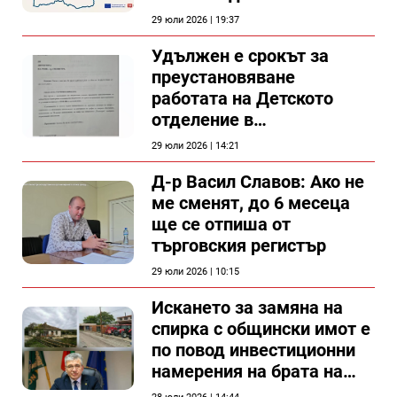
проект
29 юли 2026 | 19:37
Удължен е срокът за
преустановяване
работата на Детското
отделение в
силистренската болница
29 юли 2026 | 14:21
Д-р Васил Славов: Ако не
ме сменят, до 6 месеца
ще се отпиша от
търговския регистър
29 юли 2026 | 10:15
Искането за замяна на
спирка с общински имот е
по повод инвестиционни
намерения на брата на
председателя на