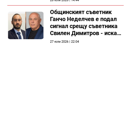
28 юли 2026 | 14:44
Общински съвет Силистра
Общинският съветник
Ганчо Неделчев е подал
сигнал срещу съветника
Свилен Димитров - иска
етичната комисия на
27 юли 2026 | 22:04
общинския съвет да го
разгледа