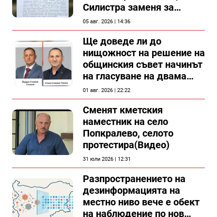
Силистра заменя за
спирка, показват
05 авг. 2026 | 14:36
документи
Ще доведе ли до
нищожност на решение на
общинския съвет начинът
на гласуване на двама
съветници в Силистра?
01 авг. 2026 | 22:22
Сменят кметския
наместник на село
Попкралево, селото
протестира(Видео)
31 юли 2026 | 12:31
Разпространението на
дезинформацията на
местно ниво вече е обект
на наблюдение по нов