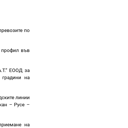
превозите по
я профил във
.Т.“ ЕООД за
 градини на
дските линии
кан – Русе –
приемане на