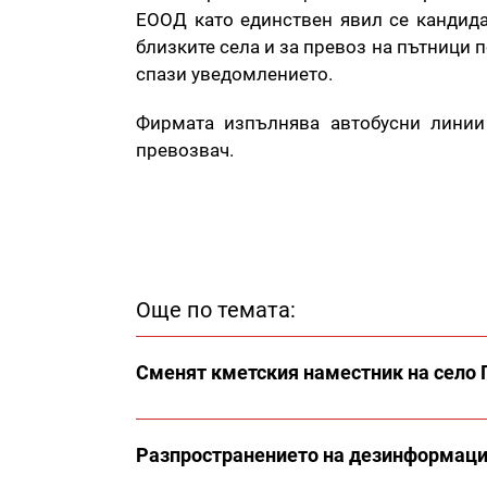
ЕООД като единствен явил се кандида
близките села и за превоз на пътници п
спази уведомлението.
Фирмата изпълнява автобусни линии
превозвач.
Още по темата:
Сменят кметския наместник на село 
Разпространението на дезинформация