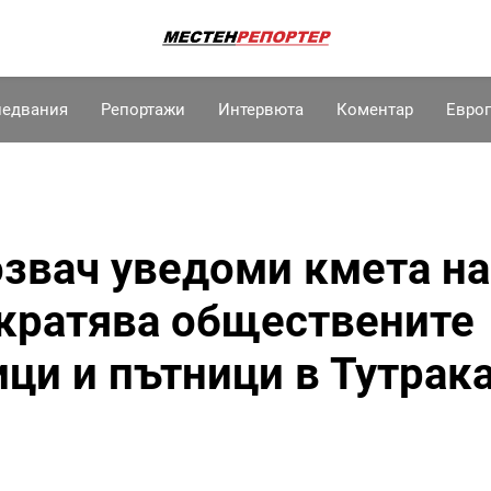
ледвания
Репортажи
Интервюта
Коментар
Евро
звач уведоми кмета на
екратява обществените
ици и пътници в Тутрак