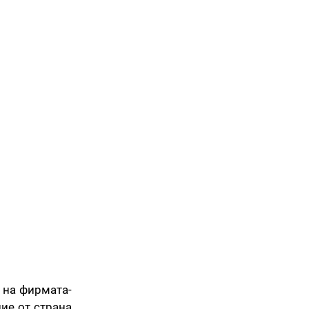
 на фирмата-
ие от страна