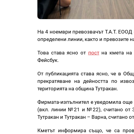
На 4 ноември превозвачът Т.А.Т. ЕООД
определени линии, както и превозите на
Това става ясно от
пост
на кмета на 
Фейсбук.
От публикацията става ясно, че в Общ
прекратяване на дейността по изво
територията на община Тутракан.
Фирмата-изпълнител е уведомила още О
(вкл. линии №21 и №22), считано от 3
Тутракан и Тутракан – Варна, считано от
Кметът информира също, че са пров