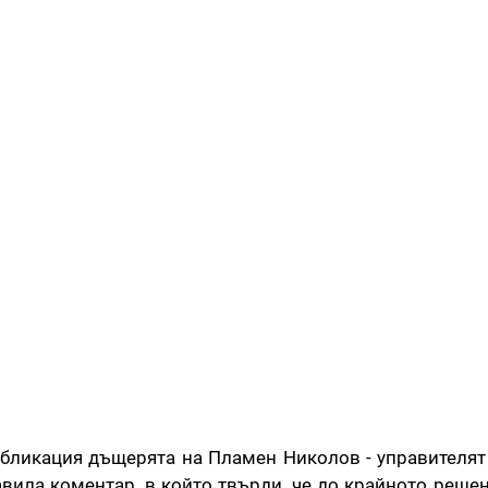
убликация дъщерята на Пламен Николов - управителят
авила коментар, в който твърди, че до крайното решен