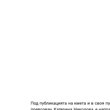
Под публикацията на кмета и в своя п
превозвач, Катерина Николова, е напр