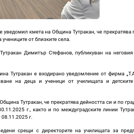
 е уведомил кмета на Община Тутракан, че прекратява 
 учениците от близките села.
Тутракан Димитър Стефанов, публикуван на негови
ина Тутракан е входирано уведомление от фирма „Т.А
зване на деца и ученици от училищата и детските
бщина Тутракан, че прекратява дейността си и по гра
0.11.2025 г., както и по междуградските линии Тутра
 08.11.2025 г.
едени срещи с директорите на училищата за пред