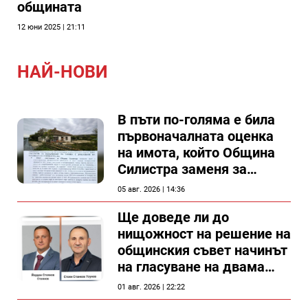
общината
12 юни 2025 | 21:11
НАЙ-НОВИ
В пъти по-голяма е била
първоначалната оценка
на имота, който Община
Силистра заменя за
спирка, показват
05 авг. 2026 | 14:36
документи
Ще доведе ли до
нищожност на решение на
общинския съвет начинът
на гласуване на двама
съветници в Силистра?
01 авг. 2026 | 22:22