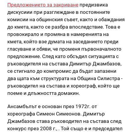
Предложението за закриване
предизвика
дискусиии при разглеждане в постоянните
комисии на общинския съвет, както и обаждания
до кмета, както се разбра впоследствие. Това е
провокирало и промяна в намеренията на
кмета, който взе думата на заседанието преди
гласуване и обяви, че променя първоначалното
предложение. След като обсъдил ситуацията с
ръководителя на състава Димитър Джамбазов,
се стигнало до компромис да бъдат запазени
два щата към структурата на Община Силистра -
ръководител на състава и хореограф, който ще
поеме и длъжността домакин.
Ансамбълът е основан през 1972г. от
хореографа Симеон Симеонов. Димитър
Джамбазов става ръководител на състава след
конкурс през 2008 г., . Той също е и председател