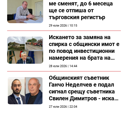
ме сменят, до 6 месеца
ще се отпиша от
търговския регистър
29 юли 2026 | 10:15
Искането за замяна на
спирка с общински имот е
по повод инвестиционни
намерения на брата на
председателя на
28 юли 2026 | 14:44
Общински съвет Силистра
Общинският съветник
Ганчо Неделчев е подал
сигнал срещу съветника
Свилен Димитров - иска
етичната комисия на
27 юли 2026 | 22:04
общинския съвет да го
разгледа