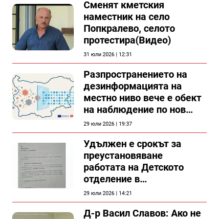
Сменят кметския
наместник на село
Попкралево, селото
протестира(Видео)
31 юли 2026 | 12:31
Разпространението на
дезинформацията на
местно ниво вече е обект
на наблюдение по нов
проект
29 юли 2026 | 19:37
Удължен е срокът за
преустановяване
работата на Детското
отделение в
силистренската болница
29 юли 2026 | 14:21
Д-р Васил Славов: Ако не