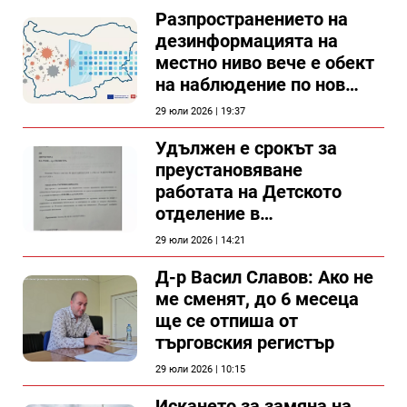
Разпространението на
дезинформацията на
местно ниво вече е обект
на наблюдение по нов
проект
29 юли 2026 | 19:37
Удължен е срокът за
преустановяване
работата на Детското
отделение в
силистренската болница
29 юли 2026 | 14:21
Д-р Васил Славов: Ако не
ме сменят, до 6 месеца
ще се отпиша от
търговския регистър
29 юли 2026 | 10:15
Искането за замяна на