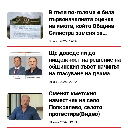
В пъти по-голяма е била
първоначалната оценка
на имота, който Община
Силистра заменя за
спирка, показват
05 авг. 2026 | 14:36
документи
Ще доведе ли до
нищожност на решение на
общинския съвет начинът
на гласуване на двама
съветници в Силистра?
01 авг. 2026 | 22:22
Сменят кметския
наместник на село
Попкралево, селото
протестира(Видео)
31 юли 2026 | 12:31