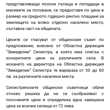
представляващи полски пътища и попадащи в
масивите за ползване, се предоставя по цена в
размер на средното годишно рентно плащане за
землището на всяко отделно населено място,
съставна част на общината.
Цените се гласуват от общинския съвет по
предложение, внесено от Областна дирекция
“Земеделие” Силистра, в което има списък с
конкретните цени за различните села. В
искането на директора на Областна дирекция
“Земеделие” Силистра те варираха от 30 до 60
лв. за различните населени места.
Силистренските общински съветници обаче
отново решиха да не се съобразяват с
посочените цени и определиха една завишена
цена за всички селища от 72 лева.