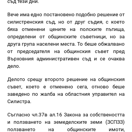
съд тези дни.
Вече има едно постановено подобно решение от
силистренския съд, но от друг съдия, с което
бяха отменени цените на полските пътища,
определени от общинските съветници, но за
друга група населени места. То беше обжалвано
от председателя на общинския съвет пред
Върховния административен съд и се очаква
дело.
Делото срещу второто решение на общинския
съвет, което е отменено сега, отново беше
заведено по жалба на областния управител на
Силистра.
Съгласно чл.37в ал.16 Закона за собствеността
и ползването на земеделските земи (ЗСПЗЗ)
ползването на общинските имоти,