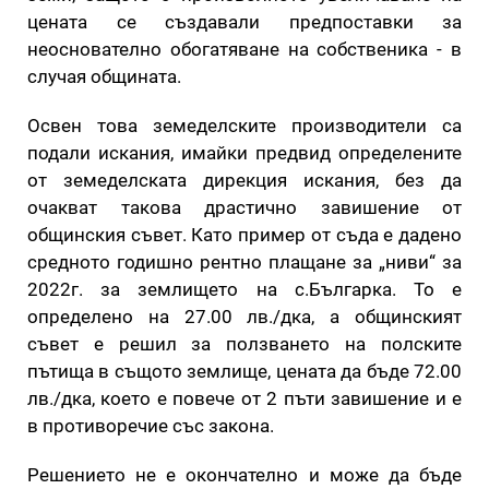
цената се създавали предпоставки за
неоснователно обогатяване на собственика - в
случая общината.
Освен това земеделските производители са
подали искания, имайки предвид определените
от земеделската дирекция искания, без да
очакват такова драстично завишение от
общинския съвет. Като пример от съда е дадено
средното годишно рентно плащане за „ниви“ за
2022г. за землището на с.Българка. То е
определено на 27.00 лв./дка, а общинският
съвет е решил за ползването на полските
пътища в същото землище, цената да бъде 72.00
лв./дка, което е повече от 2 пъти завишение и е
в противоречие със закона.
Решението не е окончателно и може да бъде