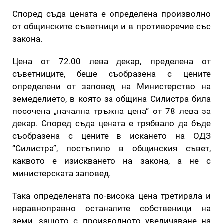
Според съда цената е определена произволно
от общинските съветници и в противоречие със
закона.
Цена от 72.00 лева декар, пределена от
съветниците, беше съобразена с цените
определени от заповед на Министерство на
земеделието, в която за община Силистра била
посочена „начална тръжна цена“ от 78 лева за
декар. Според съда цената е трябвало да бъде
съобразена с цените в искането на ОДЗ
“Силистра”, постъпило в общинския съвет,
каквото е изискването на закона, а не с
министерската заповед.
Така определената по-висока цена третирала и
неравноправно останалите собственици на
земи, защото с произволното увеличаване на