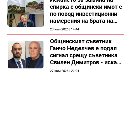
спирка с общински имот е
по повод инвестиционни
намерения на брата на
председателя на
28 юли 2026 | 14:44
Общински съвет Силистра
Общинският съветник
Ганчо Неделчев е подал
сигнал срещу съветника
Свилен Димитров - иска
етичната комисия на
27 юли 2026 | 22:04
общинския съвет да го
разгледа