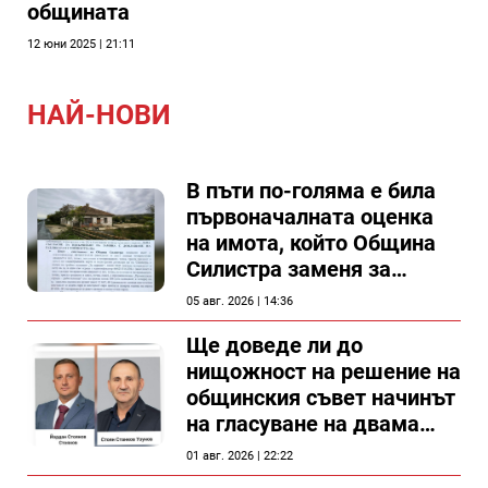
общината
12 юни 2025 | 21:11
НАЙ-НОВИ
В пъти по-голяма е била
първоначалната оценка
на имота, който Община
Силистра заменя за
спирка, показват
05 авг. 2026 | 14:36
документи
Ще доведе ли до
нищожност на решение на
общинския съвет начинът
на гласуване на двама
съветници в Силистра?
01 авг. 2026 | 22:22