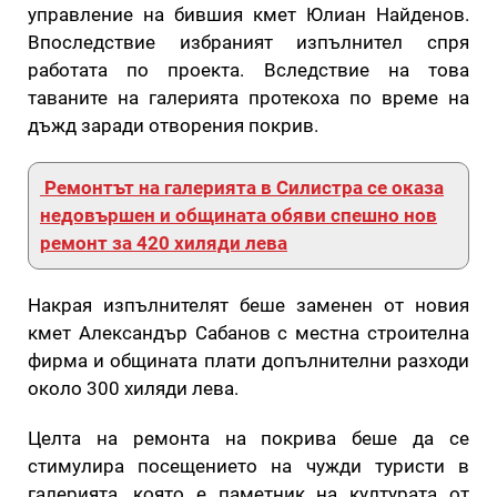
управление на бившия кмет Юлиан Найденов.
Впоследствие избраният изпълнител спря
работата по проекта. Вследствие на това
таваните на галерията протекоха по време на
дъжд заради отворения покрив.
Ремонтът на галерията в Силистра се оказа
недовършен и общината обяви спешно нов
ремонт за 420 хиляди лева
Накрая изпълнителят беше заменен от новия
кмет Александър Сабанов с местна строителна
фирма и общината плати допълнителни разходи
около 300 хиляди лева.
Целта на ремонта на покрива беше да се
стимулира посещението на чужди туристи в
галерията, която е паметник на културата от