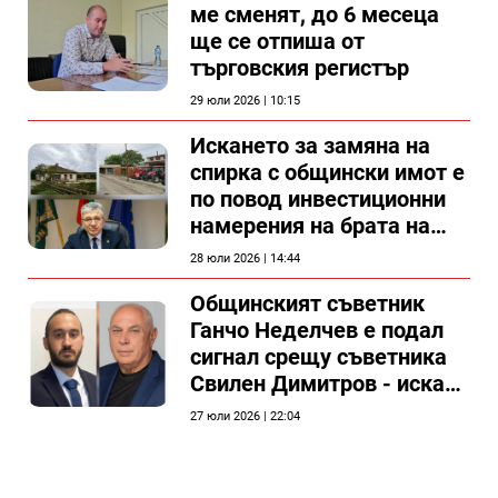
ме сменят, до 6 месеца
ще се отпиша от
търговския регистър
29 юли 2026 | 10:15
Искането за замяна на
спирка с общински имот е
по повод инвестиционни
намерения на брата на
председателя на
28 юли 2026 | 14:44
Общински съвет Силистра
Общинският съветник
Ганчо Неделчев е подал
сигнал срещу съветника
Свилен Димитров - иска
етичната комисия на
27 юли 2026 | 22:04
общинския съвет да го
разгледа