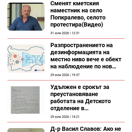
Сменят кметския
наместник на село
Попкралево, селото
протестира(Видео)
31 юли 2026 | 12:31
Разпространението на
дезинформацията на
местно ниво вече е обект
на наблюдение по нов
проект
29 юли 2026 | 19:37
Удължен е срокът за
преустановяване
работата на Детското
отделение в
силистренската болница
29 юли 2026 | 14:21
Д-р Васил Славов: Ако не