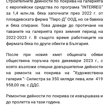
Строителните дейности по покрива на галерията
с европейски средства по програма “INTERREG”
за 1,4 млн.лв. бяха започнати през 2022 г. от
пловдивската фирма “Пирс-Д” ООД, но се бавиха
и бяха спирани. Това доведе до протичане на
таваните на галерията през зимния период на
2022-2023 г. В същото време работниците на
фирмата бяха по други обекти в България.
После при новия кмет общината обяви
обществена поръчка през декември 2023 г., с
която възложи спешни довършителни дейности
на ремонта на покрива на “Художествена
галерия “- Силистра за 350 хиляди лева, или 419
958,00 лв. с ДДС.
Ремонтни дейности по покрива се извършваха и
до пролетта на тази година.