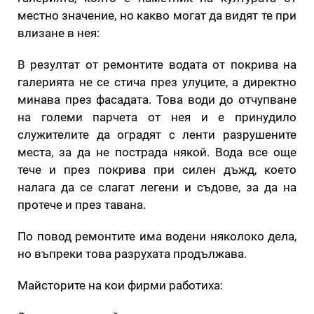
местно значение, но какво могат да видят те при
влизане в нея:
В резултат от ремонтите водата от покрива на
галерията не се стича през улуците, а директно
минава през фасадата. Това води до отчупване
на големи парчета от нея и е принудило
служителите да оградят с ленти разрушените
места, за да не пострада някой. Вода все още
тече и през покрива при силен дъжд, което
налага да се слагат легени и съдове, за да на
протече и през тавана.
По повод ремонтите има водени няколоко дела,
но въпреки това разрухата продължава.
Майсторите на кои фирми работиха: