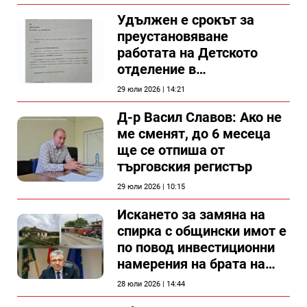
Удължен е срокът за
преустановяване
работата на Детското
отделение в
силистренската болница
29 юли 2026 | 14:21
Д-р Васил Славов: Ако не
ме сменят, до 6 месеца
ще се отпиша от
търговския регистър
29 юли 2026 | 10:15
Искането за замяна на
спирка с общински имот е
по повод инвестиционни
намерения на брата на
председателя на
28 юли 2026 | 14:44
Общински съвет Силистра