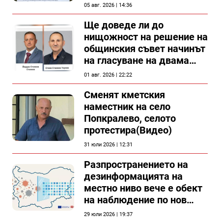
спирка, показват
05 авг. 2026 | 14:36
документи
Ще доведе ли до
нищожност на решение на
общинския съвет начинът
на гласуване на двама
съветници в Силистра?
01 авг. 2026 | 22:22
Сменят кметския
наместник на село
Попкралево, селото
протестира(Видео)
31 юли 2026 | 12:31
Разпространението на
дезинформацията на
местно ниво вече е обект
на наблюдение по нов
проект
29 юли 2026 | 19:37