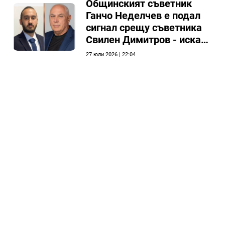
Общинският съветник
Ганчо Неделчев е подал
сигнал срещу съветника
Свилен Димитров - иска
етичната комисия на
27 юли 2026 | 22:04
общинския съвет да го
разгледа