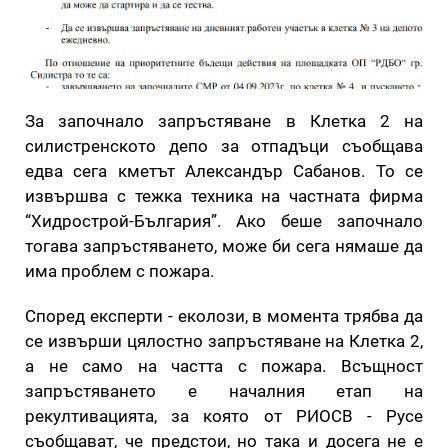
За започнало запръстяване в Клетка 2 на
силистренското депо за отпадъци съобщава
едва сега кметът Александър Сабанов. То се
извършва с тежка техника на частната фирма
“Хидрострой-България”. Ако беше започнало
тогава запръстяването, може би сега нямаше да
има проблем с пожара.
Според експерти - еколози, в момента трябва да
се извърши цялостно запръстяване на Клетка 2,
а не само на частта с пожара. Всъщност
запръстяването е началния етап на
рекултивацията, за която от РИОСВ - Русе
съобщават, че предстои, но така и досега не е