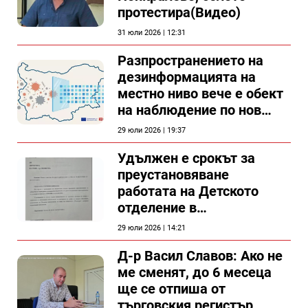
протестира(Видео)
31 юли 2026 | 12:31
Разпространението на
дезинформацията на
местно ниво вече е обект
на наблюдение по нов
проект
29 юли 2026 | 19:37
Удължен е срокът за
преустановяване
работата на Детското
отделение в
силистренската болница
29 юли 2026 | 14:21
Д-р Васил Славов: Ако не
ме сменят, до 6 месеца
ще се отпиша от
търговския регистър