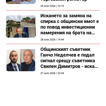
29 юли 2026 | 10:15
Искането за замяна на
спирка с общински имот е
по повод инвестиционни
намерения на брата на
председателя на
28 юли 2026 | 14:44
Общински съвет Силистра
Общинският съветник
Ганчо Неделчев е подал
сигнал срещу съветника
Свилен Димитров - иска
етичната комисия на
27 юли 2026 | 22:04
общинския съвет да го
разгледа