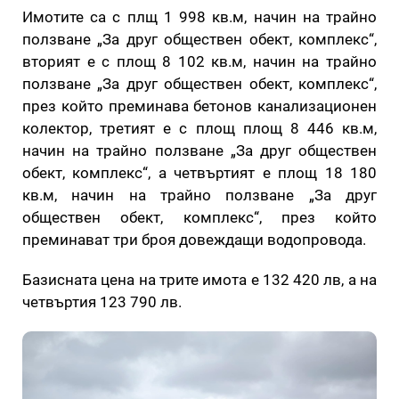
Имотите са с плщ 1 998 кв.м, начин на трайно
ползване „За друг обществен обект, комплекс“,
вторият е с площ 8 102 кв.м, начин на трайно
ползване „За друг обществен обект, комплекс“,
през който преминава бетонов канализационен
колектор, третият е с площ площ 8 446 кв.м,
начин на трайно ползване „За друг обществен
обект, комплекс“, а четвъртият е площ 18 180
кв.м, начин на трайно ползване „За друг
обществен обект, комплекс“, през който
преминават три броя довеждащи водопровода.
Базисната цена на трите имота е 132 420 лв, а на
четвъртия 123 790 лв.