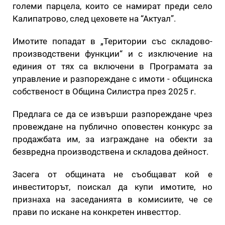
големи парцела, които се намират преди село
Калипатрово, след цеховете на “Актуал”.
Имотите попадат в „Територии със складово-
производствени функции“ и с изключение на
единия от тях са включени в Програмата за
управление и разпореждане с имоти - общинска
собственост в Община Силистра през 2025 г.
Предлага се да се извърши разпореждане чрез
провеждане на публично оповестен конкурс за
продажбата им, за изграждане на обекти за
безвредна производствена и складова дейност.
Засега от общината не съобщават кой е
инвеститорът, поискал да купи имотите, но
признаха на заседанията в комисиите, че се
прави по искане на конкретен инвесттор.