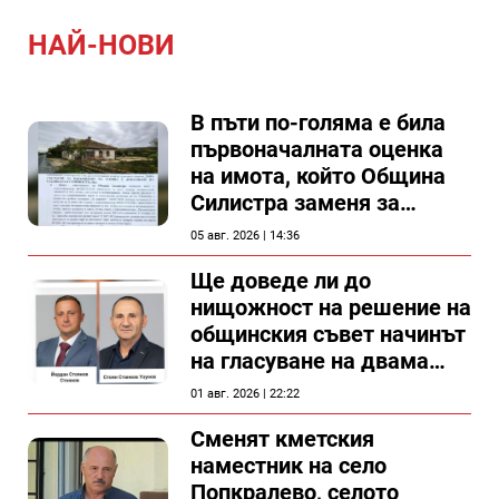
НАЙ-НОВИ
В пъти по-голяма е била
първоначалната оценка
на имота, който Община
Силистра заменя за
спирка, показват
05 авг. 2026 | 14:36
документи
Ще доведе ли до
нищожност на решение на
общинския съвет начинът
на гласуване на двама
съветници в Силистра?
01 авг. 2026 | 22:22
Сменят кметския
наместник на село
Попкралево, селото