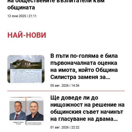
на обществените възпитатели към
общината
12 юни 2025 | 21:11
НАЙ-НОВИ
В пъти по-голяма е била
първоначалната оценка
на имота, който Община
Силистра заменя за
спирка, показват
05 авг. 2026 | 14:36
документи
Ще доведе ли до
нищожност на решение на
общинския съвет начинът
на гласуване на двама
съветници в Силистра?
01 авг. 2026 | 22:22