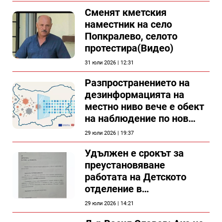
Сменят кметския
наместник на село
Попкралево, селото
протестира(Видео)
31 юли 2026 | 12:31
Разпространението на
дезинформацията на
местно ниво вече е обект
на наблюдение по нов
проект
29 юли 2026 | 19:37
Удължен е срокът за
преустановяване
работата на Детското
отделение в
силистренската болница
29 юли 2026 | 14:21