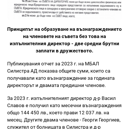
Принципът на образуване на възнаграждението
на членовете на съвета без това на
изпълнителния директор - две средни брутни
заплати в дружеството.
Публикувания отчет за 2023 г. на МБАЛ
Силистра АД показва общите суми, които са
получавали като възнаграждение за годината
директорът и двамата предишни членове.
За 2023 г. изпълнителният директор д-р Васил
Славов е получил като месечни възнаграждения
общо 144 450 лв., което прави 12 037 лв. на
месец. Другите двама членове - Георги Георгиев,
служител от болницата в Силистра и д-р