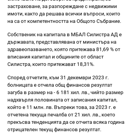
застраховане, за разпореждане с недвижими
имоти, както да решава всички въпроси, които
на са от компетентността на Общото Събрание.
Собственик на капитала в МБАЛ Силистра АД е
държавата, представлявана от министъра на
здравеопазването, която притежава 81,69 % от
вписания капитал и общините от област
Силистра, които притежават 18,31%.
Според отчетите, към 31 декември 2023 г.
болницата е отчела общ финансов резултат
загуба в размер на - 6 181 хил. лв., чийто размер
надхвърля половината от записания капитал,
който е 11 млн. лв. Въпреки това, за 2023 г. е
отчетена текуща печалба от 21 хил. лв., което
прекъсва тенденцията да се отчита всяка година
отрицателен текущ финансов резултат.