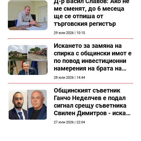
Д-р Васил Славов: Ако не
ме сменят, до 6 месеца
ще се отпиша от
търговския регистър
29 юли 2026 | 10:15
Искането за замяна на
спирка с общински имот е
по повод инвестиционни
намерения на брата на
председателя на
28 юли 2026 | 14:44
Общински съвет Силистра
Общинският съветник
Ганчо Неделчев е подал
сигнал срещу съветника
Свилен Димитров - иска
етичната комисия на
27 юли 2026 | 22:04
общинския съвет да го
разгледа