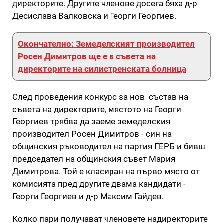
директорите. Другите членове досега бяха д-р
Десислава Валковска и Георги Георгиев.
Окончателно: Земеделският производител
Росен Димитров ще е в съвета на
директорите на силистренската болница
След проведения конкурс за нов състав на
съвета на директорите, мястото на Георги
Георгиев трябва да заеме земеделския
производител Росен Димитров - син на
общинския ръководител на партия ГЕРБ и бивш
председател на общинския съвет Мария
Димитрова. Той е класиран на първо място от
комисията пред другите двама кандидати -
Георги Георгиев и д-р Максим Гайдев.
Колко пари получават членовете надиректорите