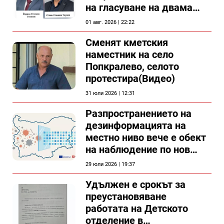
на гласуване на двама
съветници в Силистра?
01 авг. 2026 | 22:22
Сменят кметския
наместник на село
Попкралево, селото
протестира(Видео)
31 юли 2026 | 12:31
Разпространението на
дезинформацията на
местно ниво вече е обект
на наблюдение по нов
проект
29 юли 2026 | 19:37
Удължен е срокът за
преустановяване
работата на Детското
отделение в