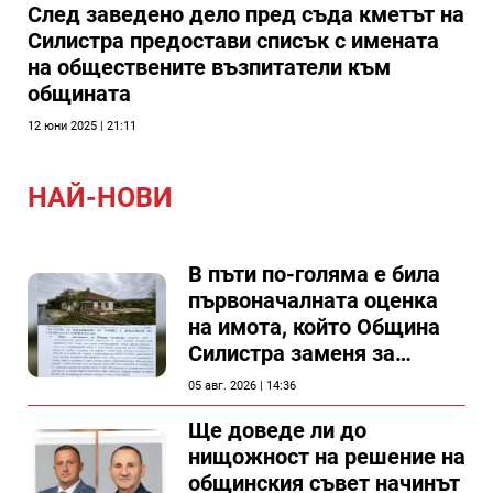
След заведено дело пред съда кметът на
Силистра предостави списък с имената
на обществените възпитатели към
общината
12 юни 2025 | 21:11
НАЙ-НОВИ
В пъти по-голяма е била
първоначалната оценка
на имота, който Община
Силистра заменя за
спирка, показват
05 авг. 2026 | 14:36
документи
Ще доведе ли до
нищожност на решение на
общинския съвет начинът