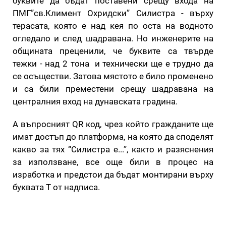
буквите да бъдат поставени срещу входа на
ПМГ”св.Климент Охридски” Силистра - върху
терасата, която е над кея по оста на водното
огледало и след шадравана. Но инженерите на
общината преценили, че буквите са твърде
тежки - над 2 тона и технически ще е трудно да
се осъществи. Затова мястото е било променено
и са били преместени срещу шадравана на
централния вход на дунавската градина.
А въпросният QR код, чрез който гражданите ще
имат достъп до платформа, на която да споделят
какво за тях “Силистра е...”, както и разяснения
за използване, все още били в процес на
изработка и предстои да бъдат монтирани върху
буквата Т от надписа.