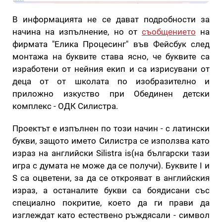
В информацията не се дават подробности за
начина на изпълнение, но от
съобщението
на
фирмата "Елика Процесинг" във Фейсбук след
монтажа на буквите става ясно, че буквите са
изработени от нейния екип и са изрисувани от
деца от от школата по изобразително и
приложно изкуство при Обединен детски
комплекс - ОДК Силистра.
Проектът е изпълнен по този начин - с латински
букви, защото името Силистра се използва като
израз на английски Silistra is(на български тази
игра с думата не може да се получи). Буквите I и
S са оцветени, за да се открояват в английския
израз, а останалите букви са боядисани със
специално покритие, което да ги прави да
изглеждат като естествено ръждясали - символ