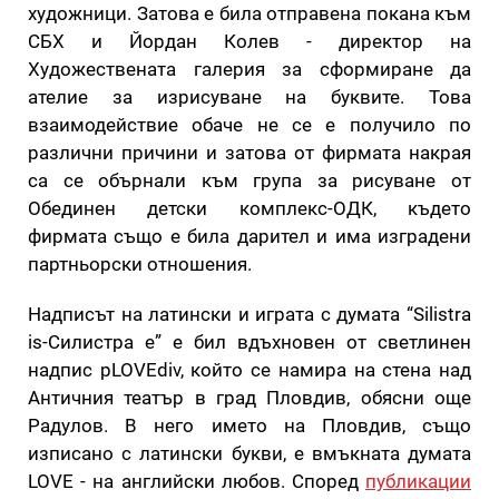
художници. Затова е била отправена покана към
СБХ и Йордан Колев - директор на
Художествената галерия за сформиране да
ателие за изрисуване на буквите. Това
взаимодействие обаче не се е получило по
различни причини и затова от фирмата накрая
са се обърнали към група за рисуване от
Обединен детски комплекс-ОДК, където
фирмата също е била дарител и има изградени
партньорски отношения.
Надписът на латински и играта с думата “Silistra
is-Силистра е” е бил вдъхновен от светлинен
надпис pLOVEdiv, който се намира на стена над
Античния театър в град Пловдив, обясни още
Радулов. В него името на Пловдив, също
изписано с латински букви, е вмъкната думата
LOVE - на английски любов. Според
публикации