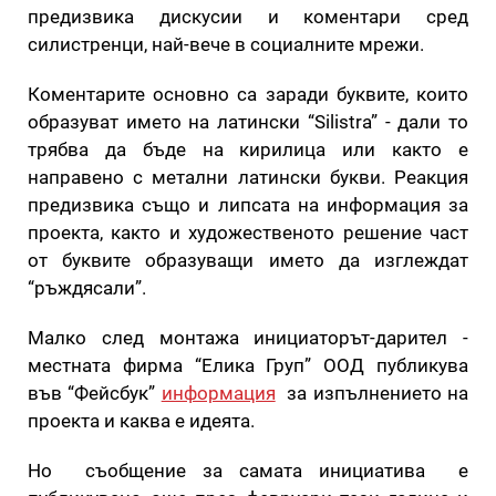
предизвика дискусии и коментари сред
силистренци, най-вече в социалните мрежи.
Коментарите основно са заради буквите, които
образуват името на латински “Silistra” - дали то
трябва да бъде на кирилица или както е
направено с метални латински букви. Реакция
предизвика също и липсата на информация за
проекта, както и художественото решение част
от буквите образуващи името да изглеждат
“ръждясали”.
Малко след монтажа инициаторът-дарител -
местната фирма “Елика Груп” ООД публикува
във “Фейсбук”
информация
за изпълнението на
проекта и каква е идеята.
Но съобщение за самата инициатива е