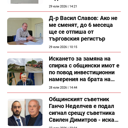
силистренската болница
29 юли 2026 | 14:21
Д-р Васил Славов: Ако не
ме сменят, до 6 месеца
ще се отпиша от
търговския регистър
29 юли 2026 | 10:15
Искането за замяна на
спирка с общински имот е
по повод инвестиционни
намерения на брата на
председателя на
28 юли 2026 | 14:44
Общински съвет Силистра
Общинският съветник
Ганчо Неделчев е подал
сигнал срещу съветника
Свилен Димитров - иска
етичната комисия на