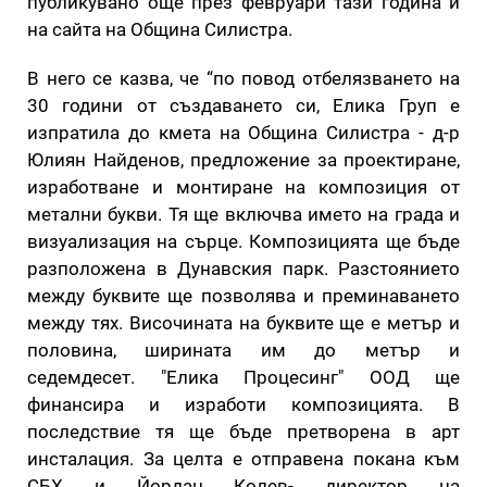
публикувано още през февруари тази година и
на сайта на Община Силистра.
В него се казва, че “по повод отбелязването на
30 години от създаването си, Елика Груп е
изпратила до кмета на Община Силистра - д-р
Юлиян Найденов, предложение за проектиране,
изработване и монтиране на композиция от
метални букви. Тя ще включва името на града и
визуализация на сърце. Композицията ще бъде
разположена в Дунавския парк. Разстоянието
между буквите ще позволява и преминаването
между тях. Височината на буквите ще е метър и
половина, ширината им до метър и
седемдесет. "Елика Процесинг" ООД ще
финансира и изработи композицията. В
последствие тя ще бъде претворена в арт
инсталация. За целта е отправена покана към
СБХ и Йордан Колев- директор на