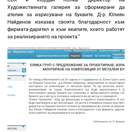
Художествената галерия за сформиране да
ателие за изрисуване на буквите. Д-р Юлиян
Найденов изказва своята благодарност към
фирмата-дарител и към екипите, които работят
за реализирането на проекта.”