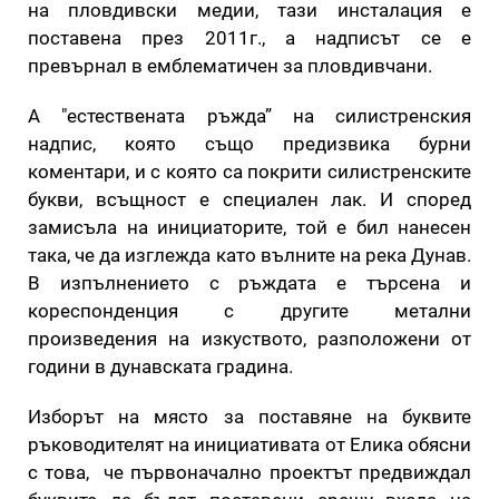
на пловдивски медии, тази инсталация е
поставена през 2011г., а надписът се е
превърнал в емблематичен за пловдивчани.
А "естествената ръжда” на силистренския
надпис, която също предизвика бурни
коментари, и с която са покрити силистренските
букви, всъщност е специален лак. И според
замисъла на инициаторите, той е бил нанесен
така, че да изглежда като вълните на река Дунав.
В изпълнението с ръждата е търсена и
кореспонденция с другите метални
произведения на изкуството, разположени от
години в дунавската градина.
Изборът на място за поставяне на буквите
ръководителят на инициативата от Елика обясни
с това, че първоначално проектът предвиждал