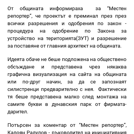
От общината информираха за “Местен
репортер”, че проектът е преминал през през
всички разрешения и одобрения по закон -
процедура на одобрение по Закона за
устройство на територията(ЗУТ) и разрешение
за поставяне от главния архитект на общината.
Идеята обаче не беше подложена на обществено
обсъждане и представена чрез някаква
графична визуализация на сайта на общината
или по-друг начин, за да се запознаят
силистренци предварително с нея. Фактически
тя беше представена малко след монтажа на
самите букви в дунавския парк от фирмата-
дарител.
Потърсен за коментар от “Местен репортер”,
Калоян Радулов - ръководител на инициативния