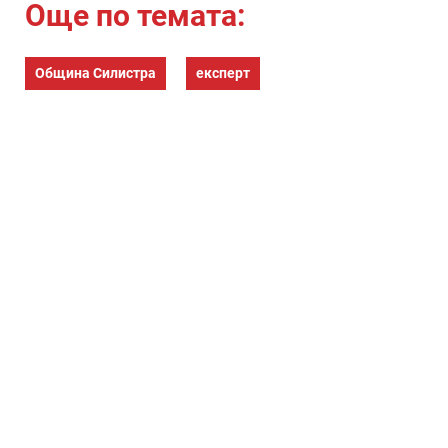
Още по темата:
Община Силистра
експерт