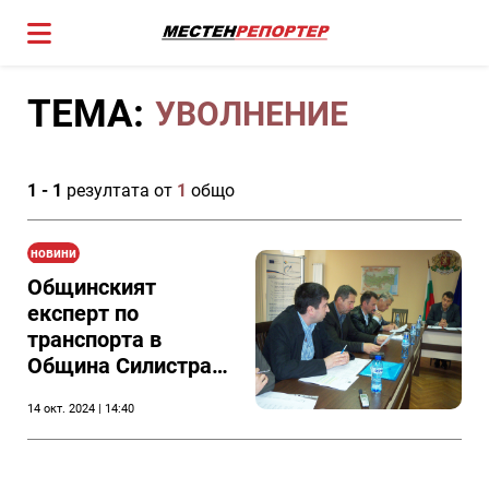
ТЕМА:
УВОЛНЕНИЕ
1 - 1
резултата от
1
общо
новини
Общинският
експерт по
транспорта в
Община Силистра
Ивелин Чолаков е
14 окт. 2024 | 14:40
бил освободен от
длъжност