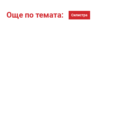
управител в
Силистра
Още по темата:
Силистра