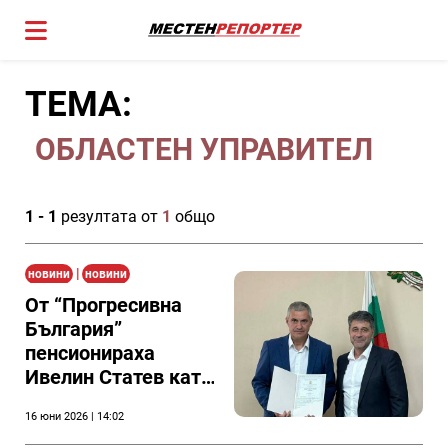
ТЕМА:
ОБЛАСТЕН УПРАВИТЕЛ
1 - 1
резултата от
1
общо
|
новини
новини
От “Прогресивна
България”
пенсионираха
Ивелин Статев като
главен секретар на
16 юни 2026 | 14:02
областния